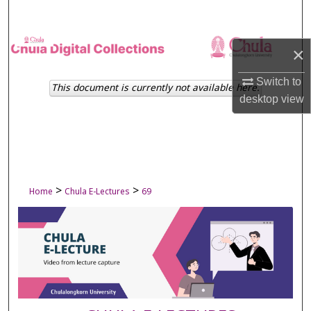
Search
Browse Collections
×
My Account
Switch to
This document is currently not available here.
desktop
view
About
Digital Commons Network™
>
>
Home
Chula E-Lectures
69