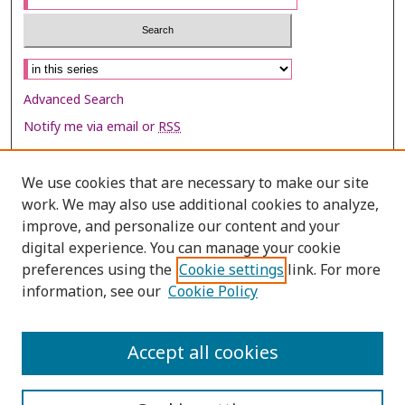
Select context to search:
Advanced Search
Notify me via email or
RSS
Browse
We use cookies that are necessary to make our site
Collections
work. We may also use additional cookies to analyze,
improve, and personalize our content and your
Disciplines
digital experience. You can manage your cookie
Authors
preferences using the
Cookie settings
link. For more
information, see our
Cookie Policy
Author Corner
Author FAQ
Accept all cookies
Policies