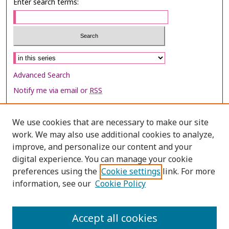
Enter search terms:
Select context to search:
Advanced Search
Notify me via email or
RSS
Browse
We use cookies that are necessary to make our site
Collections
work. We may also use additional cookies to analyze,
Disciplines
improve, and personalize our content and your
digital experience. You can manage your cookie
Authors
preferences using the
Cookie settings
link. For more
information, see our
Cookie Policy
Author Corner
Author FAQ
Policies
Accept all cookies