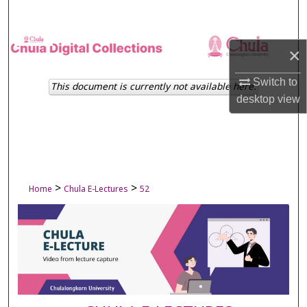
Search
Browse Collections
×
My Account
Switch to
This document is currently not available here.
desktop
view
About
Digital Commons Network™
>
>
Home
Chula E-Lectures
52