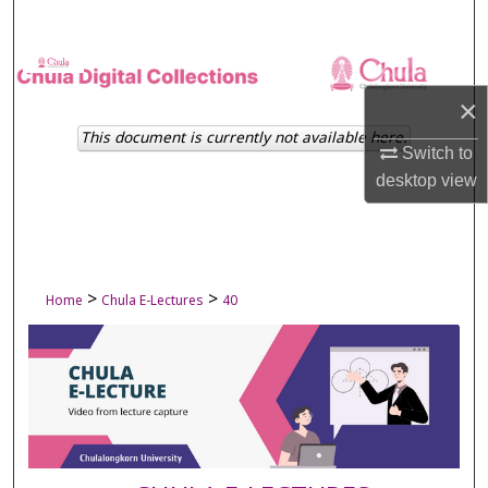
Search
Browse Collections
×
My Account
This document is currently not available here.
Switch to
desktop
view
About
Digital Commons Network™
>
>
Home
Chula E-Lectures
40