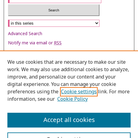
Select context to search:
Advanced Search
Notify me via email or
RSS
Browse
We use cookies that are necessary to make our site
Collections
work. We may also use additional cookies to analyze,
improve, and personalize our content and your
Disciplines
digital experience. You can manage your cookie
Authors
preferences using the
Cookie settings
link. For more
information, see our
Cookie Policy
Author Corner
Author FAQ
Accept all cookies
Policies