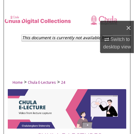
Search
Browse Collections
×
My Account
This document is currently not available here.
Switch to
desktop
view
About
Digital Commons Network™
>
>
Home
Chula E-Lectures
24