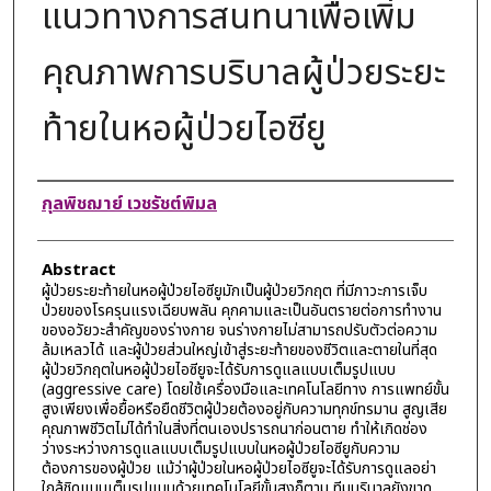
แนวทางการสนทนาเพื่อเพิ่ม
คุณภาพการบริบาลผู้ป่วยระยะ
ท้ายในหอผู้ป่วยไอซียู
Authors
กุลพิชฌาย์ เวชรัชต์พิมล
Abstract
ผู้ป่วยระยะท้ายในหอผู้ป่วยไอซียูมักเป็นผู้ป่วยวิกฤต ที่มีภาวะการเจ็บ
ป่วยของโรครุนแรงเฉียบพลัน คุกคามและเป็นอันตรายต่อการทำงาน
ของอวัยวะสำคัญของร่างกาย จนร่างกายไม่สามารถปรับตัวต่อความ
ล้มเหลวได้ และผู้ป่วยส่วนใหญ่เข้าสู่ระยะท้ายของชีวิตและตายในที่สุด
ผู้ป่วยวิกฤตในหอผู้ป่วยไอซียูจะได้รับการดูแลแบบเต็มรูปแบบ
(aggressive care) โดยใช้เครื่องมือและเทคโนโลยีทาง การแพทย์ขั้น
สูงเพียงเพื่อยื้อหรือยืดชีวิตผู้ป่วยต้องอยู่กับความทุกข์ทรมาน สูญเสีย
คุณภาพชีวิตไม่ได้ทำในสิ่งที่ตนเองปรารถนาก่อนตาย ทำให้เกิดช่อง
ว่างระหว่างการดูแลแบบเต็มรูปแบบในหอผู้ป่วยไอซียูกับความ
ต้องการของผู้ป่วย แม้ว่าผู้ป่วยในหอผู้ป่วยไอซียูจะได้รับการดูแลอย่า
ใกล้ชิดแบบเต็มรูปแบบด้วยเทคโนโลยีขั้นสูงก็ตาม ทีมบริบาลยังขาด