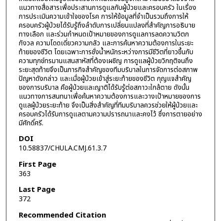
แนวทางสื่อสารเพื่อประสานการดูแลกับผู้ป่วยและครอบครัว ในเรื่อง
การประเมินความเข้าใจของโรค การให้ข้อมูลที่จำเป็นรวมถึงการให้
ครอบครัวผู้ป่วยได้รับรู้ถึงลำดับการเปลี่ยนแปลงที่สำคัญการอธิบาย
ทางเลือก และร่วมกำหนดเป้าหมายของการดูแลการลดความวิตก
กังวล ความโดดเดี่ยวความกลัว และการค้นหาความต้องการในระยะ
ท้ายของชีวิต โดยเฉพาะการชั่งน้ำหนักระหว่างการมีชีวิตที่ยาวขึ้นกับ
ความทุกข์ทรมานแสนสาหัสที่ต้องเผชิญ การดูแลผู้ป่วยวิกฤติจนถึง
ระยะสุดท้ายจึงเป็นภารกิจสำคัญของทีมบริบาลในการจัดการต่อสภาพ
ปัญหาดังกล่าว และเมื่อผู้ป่วยเข้าสู่ระยะท้ายของชีวิต กุญแจสำคัญ
ของการบริบาล คือผู้ป่วยและญาติได้รับรู้ต่อสภาวะใกล้ตาย ดังนั้น
แนวทางการสนทนาเพื่อค้นหาความต้องการและวางเป้าหมายของการ
ดูแลผู้ป่วยระยะท้าย จึงเป็นสิ่งสำคัญที่ทีมบริบาลควรช่วยให้ผู้ป่วยและ
ครอบครัวได้รับการดูแลตามความปรารถนาและคงไว้ ซึ่งการตายอย่าง
มีศักดิ์ศรี.
DOI
10.58837/CHULA.CMJ.61.3.7
First Page
363
Last Page
372
Recommended Citation