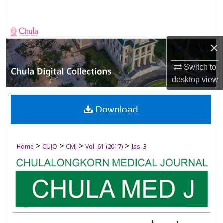
Search
Browse Collections
×
My Account
Switch to
desktop
view
About
Digital Commons Network™
Download
>
>
>
>
Home
CUJO
CMJ
Vol. 61 (2017)
Iss. 3