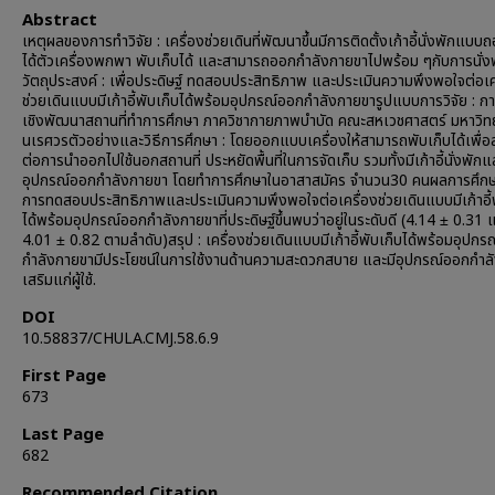
Abstract
เหตุผลของการทำวิจัย : เครื่องช่วยเดินที่พัฒนาขึ้นมีการติดตั้งเก้าอี้นั่งพักแบบ
ได้ตัวเครื่องพกพา พับเก็บได้ และสามารถออกกำลังกายขาไปพร้อม ๆกับการนั่ง
วัตถุประสงค์ : เพื่อประดิษฐ์ ทดสอบประสิทธิภาพ และประเมินความพึงพอใจต่อเค
ช่วยเดินแบบมีเก้าอี้พับเก็บได้พร้อมอุปกรณ์ออกกำลังกายขารูปแบบการวิจัย : กา
เชิงพัฒนาสถานที่ทำการศึกษา ภาควิชากายภาพบำบัด คณะสหเวชศาสตร์ มหาวิท
นเรศวรตัวอย่างและวิธีการศึกษา : โดยออกแบบเครื่องให้สามารถพับเก็บได้เพื่
ต่อการนำออกไปใช้นอกสถานที่ ประหยัดพื้นที่ในการจัดเก็บ รวมทั้งมีเก้าอี้นั่งพักแ
อุปกรณ์ออกกำลังกายขา โดยทำการศึกษาในอาสาสมัคร จำนวน30 คนผลการศึกษ
การทดสอบประสิทธิภาพและประเมินความพึงพอใจต่อเครื่องช่วยเดินแบบมีเก้าอี้พ
ได้พร้อมอุปกรณ์ออกกำลังกายขาที่ประดิษฐ์ขึ้นพบว่าอยู่ในระดับดี (4.14 ± 0.31 
4.01 ± 0.82 ตามลำดับ)สรุป : เครื่องช่วยเดินแบบมีเก้าอี้พับเก็บได้พร้อมอุปก
กำลังกายขามีประโยชน์ในการใช้งานด้านความสะดวกสบาย และมีอุปกรณ์ออกกำล
เสริมแก่ผู้ใช้.
DOI
10.58837/CHULA.CMJ.58.6.9
First Page
673
Last Page
682
Recommended Citation