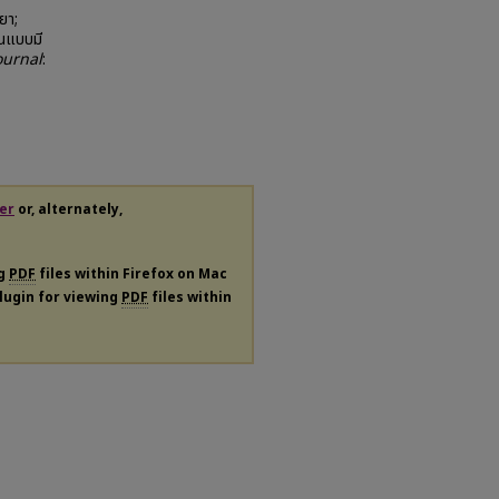
ยา;
ินแบบมี
ournal
:
er
or, alternately,
ng
PDF
files within Firefox on Mac
plugin for viewing
PDF
files within