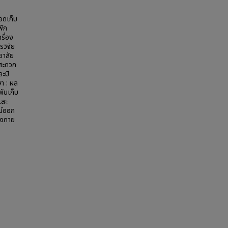
ถอดเก็บ
พัก
รื่อง
รวิจัย
ยาลัย
อสะดวก
ละมี
า : ผล
ับเก็บ
และ
รณ์ออก
ังกาย