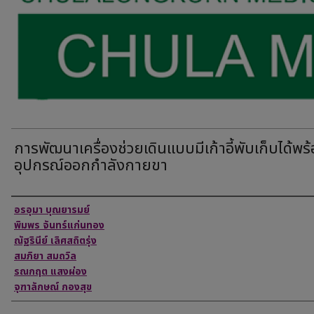
การพัฒนาเครื่องช่วยเดินแบบมีเก้าอี้พับเก็บได้พร
อุปกรณ์ออกกำลังกายขา
Authors
อรอุมา บุณยารมย์
พิมพร จันทร์แก่นทอง
ณัฐรินีย์ เลิศสถิตรุ่ง
สมภิยา สมถวิล
รณกฤต แสงผ่อง
จุฑาลักษณ์ กองสุข