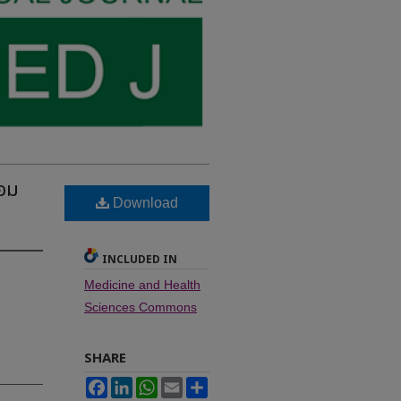
้อม
Download
INCLUDED IN
Medicine and Health
Sciences Commons
SHARE
Facebook
LinkedIn
WhatsApp
Email
Share