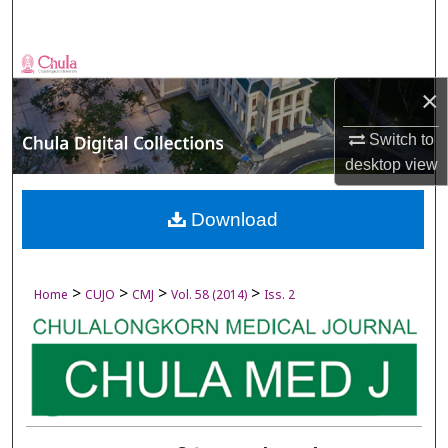
Search
Browse Collections
×
My Account
Switch to
desktop
view
About
Digital Commons Network™
Download
>
>
>
>
Home
CUJO
CMJ
Vol. 58 (2014)
Iss. 2