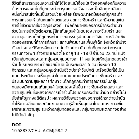
ชีวิตที่สามารถมอบความรักให้ได้โดยไม่มีเงื่อนไข จึงสอดคล้องกับความ
ต้องการของเด็กที่ถูกกระทำทารุณกรรม จึงอาจจะเป็นอีกทางเลือก
หนึ่งที่น่าสนใจที่จะเป็นส่วนช่วยเหลือหรือพัฒนาจิตใจของที่ถูกกระทำ
ทารุณกรรมให้ เห็นคุณค่าในตนเอง ลดภาวะซึมเศร้า และมีความสุขใน
การใช้ชีวิตมากขึ้นวัตถุประสงค์ : เพื่อศึกษาผลของการนำกระต่ายมา
ช่วยในการบำบัดต่อความรู้สึกเห็นคุณค่าในตนเอง ภาวะซึมเศร้า และ
ความสุขของเด็กที่ถูกกระทำทารุณกรรมรูปแบบการวิจัย : การวิจัยเชิง
ทดลองสถานที่ทำการศึกษา : สถานพัฒนาและฟื้นฟูเด็ก จังหวัดลำปาง
ตัวอย่างและวิธีการศึกษา : กลุ่มตัวอย่าง คือ เด็กที่ถูกกระทำทารุณ
กรรมทางเพศ ร่างกายและจิตใจ อายุ 13 - 18 ปี จำนวน 22 คน แบ่ง
เป็นกลุ่มทดลองและกลุ่มควบคุมอย่างละ 11 คน โดยให้กลุ่มทดลองเข้า
ร่วมโปรแกรมกระต่ายช่วยบำบัดเป็นระยะเวลา 5 วัน ทั้งหมด 10
กิจกรรม และกลุ่มควบคุมดำเนินชีวิตประจำวันปกติ เครื่องมือที่ใช้เป็น
แบบประเมินการเห็นคุณค่าในตนเอง แบบประเมินภาวะซึมเศร้า และ
ประเมินความสุขผลการศึกษา : เด็กที่ถูกกระทำทารุณกรรมในกลุ่ม
ทดลองมีคะแนนเห็นคุณค่าในตนเองเพิ่มขึ้น ภาวะซึมเศร้าลดลง และ
ความสุขเพิ่มขึ้นหลังจากการเข้าร่วมโปรแกรมกระต่ายบำบัด อย่างไม่มี
นัยสำคัญทางสถิติสรุป : ผลการวิจัยพบว่าผลของการใช้กระต่ายบำบัด
ทำให้ค่าเฉลี่ยของระดับคะแนนความรู้สึกเห็นคุณค่าในตนเอง ภาวะซึม
เศร้าและความสุข ระหว่างกลุ่มทดลองและ กลุ่มควบคุมแตกต่างอย่าง
ไม่มีนัยสำคัญ.
DOI
10.58837/CHULA.CMJ.58.2.7