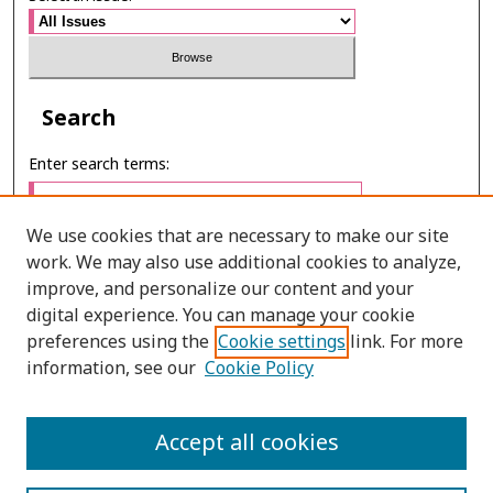
Search
Enter search terms:
We use cookies that are necessary to make our site
work. We may also use additional cookies to analyze,
Select context to search:
improve, and personalize our content and your
digital experience. You can manage your cookie
preferences using the
Cookie settings
link. For more
Advanced Search
information, see our
Cookie Policy
E-ISSN: 2673-060X
Accept all cookies
PRINT ISSN: 2651-2343