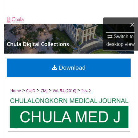
Search
Browse Collections
×
My Account
Switch to
desktop
view
About
Digital Commons Network™
Download
>
>
>
>
Home
CUJO
CMJ
Vol. 54 (2010)
Iss. 2