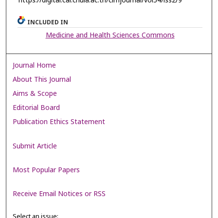
https://digital.car.chula.ac.th/clmjournal/vol54/iss2/9
INCLUDED IN
Medicine and Health Sciences Commons
Journal Home
About This Journal
Aims & Scope
Editorial Board
Publication Ethics Statement
Submit Article
Most Popular Papers
Receive Email Notices or RSS
Select an issue: