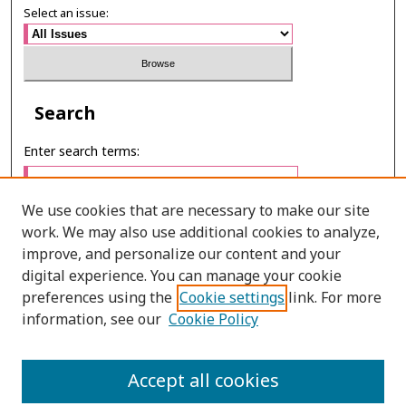
Select an issue:
Search
Enter search terms:
We use cookies that are necessary to make our site
work. We may also use additional cookies to analyze,
Select context to search:
improve, and personalize our content and your
digital experience. You can manage your cookie
preferences using the
Cookie settings
link. For more
Advanced Search
information, see our
Cookie Policy
E-ISSN: 2673-060X
Accept all cookies
PRINT ISSN: 2651-2343