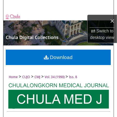
Search
Browse Collections
×
My Account
Switch to
desktop
view
About
Digital Commons Network™
Download
>
>
>
>
Home
CUJO
CMJ
Vol. 34 (1990)
Iss. 8