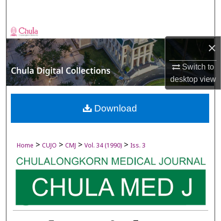
Search
Browse Collections
×
My Account
Switch to
desktop
view
About
Digital Commons Network™
Download
>
>
>
>
Home
CUJO
CMJ
Vol. 34 (1990)
Iss. 3