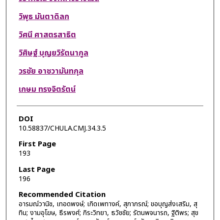
วิพุธ มันตาดิลก
วิศนี ศาสตรสาธิต
วิศิษฐ์ บุญยวิรัตนากูล
วรชัย อาชวามันทกุล
เกษม ทรงจิตรัตน์
DOI
10.58837/CHULA.CMJ.34.3.5
First Page
193
Last Page
196
Recommended Citation
อารมณ์วานิช, เทอดพงษ์; เกิดเพทางค์, สุภาภรณ์; ขอบุญส่งเสริม, สุ
ทิน; งามอุโฆษ, ธีรพงศ์; กิระวิทยา, ธวัชชัย; รัตนพจนารถ, ฐิติพร; สุข