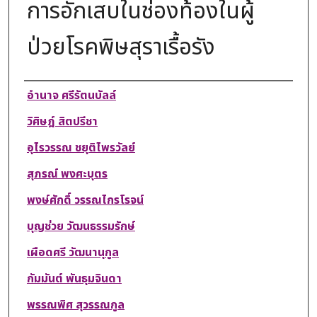
การอักเสบในช่องท้องในผู้
ป่วยโรคพิษสุราเรื้อรัง
Authors
อำนาจ ศรีรัตนบัลล์
วิศิษฎ์ สิตปรีชา
อุไรวรรณ ชยุติไพรวัลย์
สุภรณ์ พงศะบุตร
พงษ์ศักดิ์ วรรณไกรโรจน์
บุญช่วย วัฒนธรรมรักษ์
เผือดศรี วัฒนานุกูล
กัมมันต์ พันธุมจินดา
พรรณพิศ สุวรรณกูล