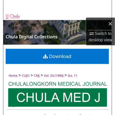
Search
Browse Collections
×
My Account
Switch to
desktop
view
About
Digital Commons Network™
Download
>
>
>
>
Home
CUJO
CMJ
Vol. 34 (1990)
Iss. 11