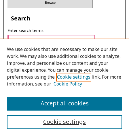
Search
Enter search terms:
We use cookies that are necessary to make our site
work. We may also use additional cookies to analyze,
Select context to search:
improve, and personalize our content and your
digital experience. You can manage your cookie
preferences using the
Cookie settings
link. For more
Advanced Search
information, see our
Cookie Policy
E-ISSN: 2673-060X
Accept all cookies
PRINT ISSN: 2651-2343
Cookie settings