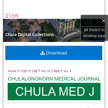
Search
Browse Collections
×
My Account
Switch to
desktop
view
About
Digital Commons Network™
Download
>
>
>
>
Home
CUJO
CMJ
Vol. 32 (1988)
Iss. 4