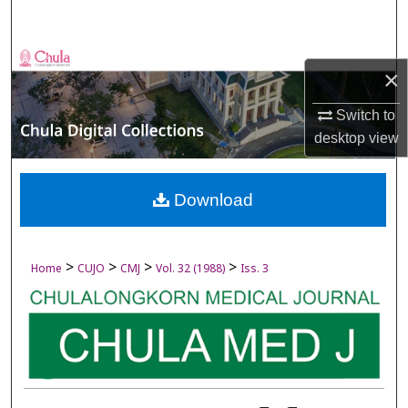
Search
Browse Collections
×
My Account
Switch to
desktop
view
About
Digital Commons Network™
Download
>
>
>
>
Home
CUJO
CMJ
Vol. 32 (1988)
Iss. 3