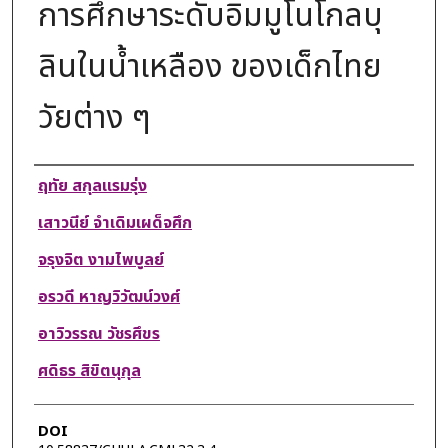
การศึกษาระดับอิมมูโนโกลบุ
ลินในนํ้าเหลือง ของเด็กไทย
วัยต่าง ๆ
Authors
ฤทัย สกุลแรมรุ่ง
เสาวนีย์ จำเดิมเผด็จศึก
จรุงจิต งามไพบูลย์
อรวดี หาญวิวัฒน์วงศ์
อาวิวรรณ วัชรศึขร
ศดิธร สิขิตนุกุล
DOI