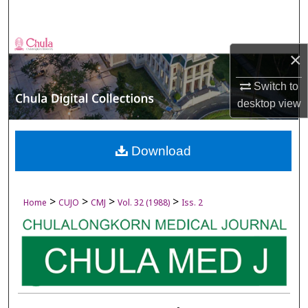
Search
Browse Collections
×
My Account
Switch to
desktop
view
About
Digital Commons Network™
Download
>
>
>
>
Home
CUJO
CMJ
Vol. 32 (1988)
Iss. 2