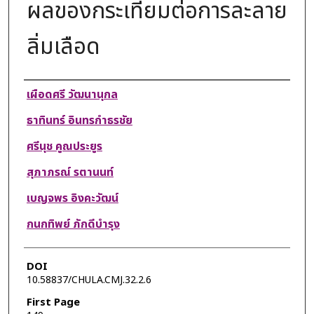
ผลของกระเทียมต่อการละลาย
ลิ่มเลือด
Authors
เผือดศรี วัฒนานุกล
ธาทินทร์ อินทรกำธรชัย
ศรีนุช คูณประยูร
สุภาภรณ์ รตานนท์
เบญจพร อิงคะวัฒน์
กนกทิพย์ ภักดีบำรุง
DOI
10.58837/CHULA.CMJ.32.2.6
First Page