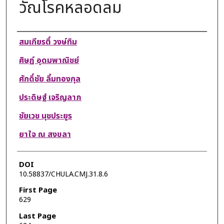
วัณโรคหลอดลม
Authors
สมเกียรติ์ วงษ์ทิม
ศิษฏ์ อุดมพาณิชย์
ศักดิ์ชัย ลิ้มทองกุล
ประดิษฐ์ เจริญลาภ
ชัยเวช นุชประยูร
ยาใจ ณ สงขลา
DOI
10.58837/CHULA.CMJ.31.8.6
First Page
629
Last Page