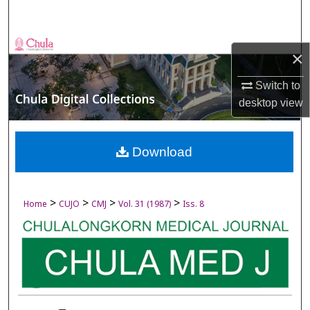
Search
Browse Collections
×
My Account
Switch to
desktop
view
About
Digital Commons Network™
Download
>
>
>
>
Home
CUJO
CMJ
Vol. 31 (1987)
Iss. 8