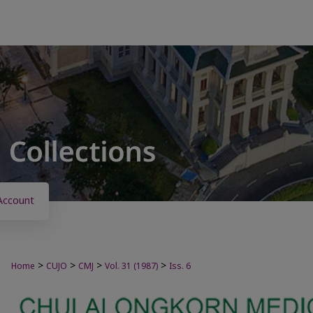
Account
>
>
>
>
Home
CUJO
CMJ
Vol. 31 (1987)
Iss. 6