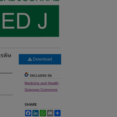
ารพิษ
Download
INCLUDED IN
Medicine and Health
Sciences Commons
SHARE
Facebook
LinkedIn
WhatsApp
Email
Share