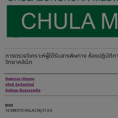
การตรวจวิเคราะห์ผู้ใด้รับสารพิษทาง ห้องปฎิบัติก
วิทยาคลินิก
Authors
ทิมพรรณ เกิดอุดม
ชวิทย์ รุ่งเรืองรัตน์
กิตติคุณ ตันสุวรรณกิจ
DOI
10.58837/CHULA.CMJ.31.6.6