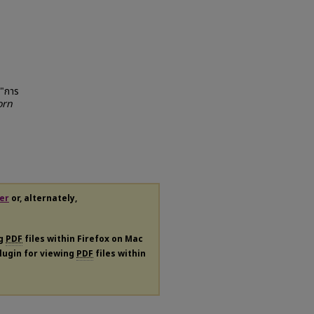
 "การ
orn
er
or, alternately,
ng
PDF
files within Firefox on Mac
plugin for viewing
PDF
files within