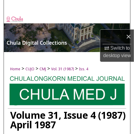
Search
Browse Collections
×
My Account
Switch to
About
desktop
view
Digital Commons Network™
>
>
>
>
Home
CUJO
CMJ
Vol. 31 (1987)
Iss. 4
Volume 31, Issue 4 (1987)
April 1987