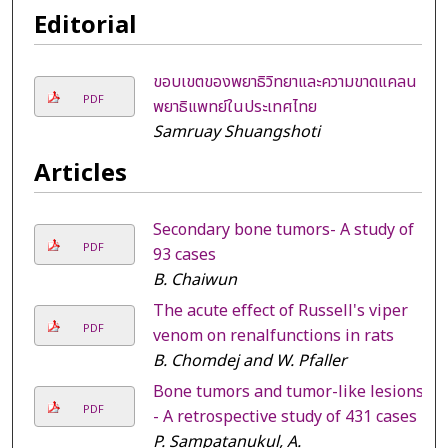
Editorial
ขอบเขตของพยาธิวิทยาและความขาดแคลน
PDF
พยาธิแพทย์ในประเทศไทย
Samruay Shuangshoti
Articles
Secondary bone tumors- A study of
PDF
93 cases
B. Chaiwun
The acute effect of Russell's viper
PDF
venom on renalfunctions in rats
B. Chomdej and W. Pfaller
Bone tumors and tumor-like lesions
PDF
- A retrospective study of 431 cases
P. Sampatanukul, A.