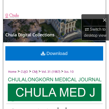
Search
Browse Collections
×
My Account
Switch to
desktop
view
About
Digital Commons Network™
Download
>
>
>
>
Home
CUJO
CMJ
Vol. 31 (1987)
Iss. 10