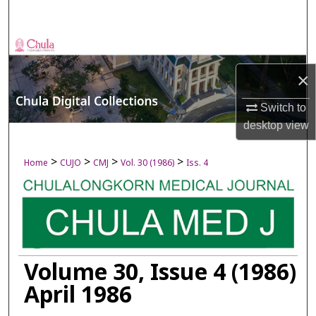
Search
Browse Collections
×
My Account
Switch to
About
desktop
view
Digital Commons Network™
>
>
>
>
Home
CUJO
CMJ
Vol. 30 (1986)
Iss. 4
Volume 30, Issue 4 (1986)
April 1986