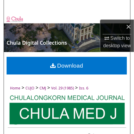
Search
Browse Collections
×
My Account
Switch to
desktop
view
About
Digital Commons Network™
Download
>
>
>
>
Home
CUJO
CMJ
Vol. 29 (1985)
Iss. 6