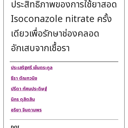
ประสิทธิภาพของการใช้ยาสอด
Isoconazole nitrate ครั้ง
เดียวเพื่อรักษาช่องคลอด
อักเสบจากเชื้อรา
Authors
ประเสริฐศรี เซ็นตระกูล
ธีรา ตัณฑวนิช
ปรีดา ทัศนประดิษฐ์
นิกร ดุสิตสิน
อริยา จินดามพร
DOI