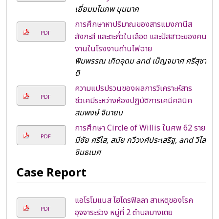
เยี่ยมมโนภพ บุนนาค
การศึกษาหาปริมาณของสารแมงกานีส
PDF
สังกะสี และตะกั่วในเลือด และปัสสาวะของคน
งานในโรงงานถ่านไฟฉาย
พิมพรรณ เกิดอุดม and เบ็ญจมาศ ศรีสุชา
ติ
ความแปรปรวนของผลการวิเคราะห์สาร
PDF
ชีวเคมีระหว่างห้องปฏิบัติการเคมีคลินิค
สมพงษ์ จินายน
การศึกษา Circle of Willis ในศพ 62 ราย
PDF
มีชัย ศรีใส, สมัย กวีวงศ์ประเสริฐ, and วิไล
ชินธเนศ
Case Report
แอโรโมแนส ไฮโดรฟิลลา สาเหตุของโรค
PDF
อุจจาระร่วง หมู่ที่ 2 ตำบลบางเตย