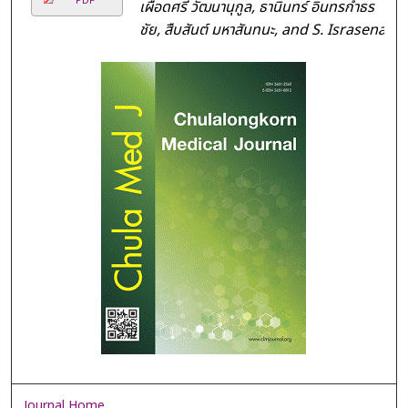
PDF
เผือดศรี วัฒนานุกูล, ธานินทร์ อินทรกำธร
ชัย, สืบสันต์ มหาสันทนะ, and S. Israsena
Journal Home