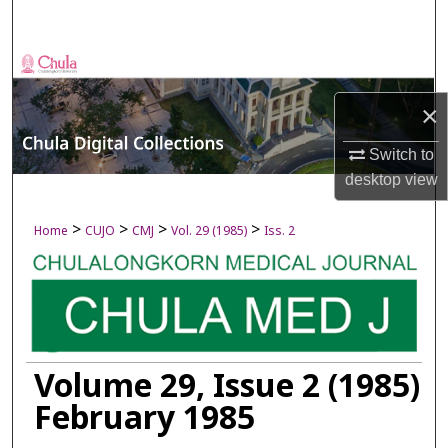
Search
Browse Collections
×
My Account
Switch to
About
desktop
view
Digital Commons Network™
>
>
>
>
Home
CUJO
CMJ
Vol. 29 (1985)
Iss. 2
Volume 29, Issue 2 (1985)
February 1985