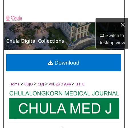
Search
Browse Collections
×
My Account
Switch to
desktop
view
About
Digital Commons Network™
Download
>
>
>
>
Home
CUJO
CMJ
Vol. 28 (1984)
Iss. 8