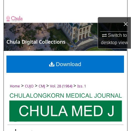
Search
Browse Collections
×
My Account
Switch to
desktop
view
About
Digital Commons Network™
Download
>
>
>
>
Home
CUJO
CMJ
Vol. 28 (1984)
Iss. 1