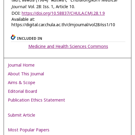
เสนา, สัจพันธ์ (1984) "ผื่นแพ้ยา,"
Chulalongkorn Medical
Journal
: Vol. 28: Iss. 1, Article 10.
DOI:
https://doi.org/10.58837/CHULA.CMJ.28.1.9
Available at:
https://digital.car.chula.ac.th/clmjournal/vol28/iss1/10
INCLUDED IN
Medicine and Health Sciences Commons
Journal Home
About This Journal
Aims & Scope
Editorial Board
Publication Ethics Statement
Submit Article
Most Popular Papers