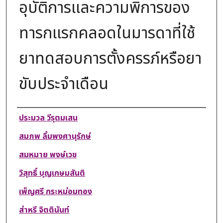
อุบัติการและความพิการของ
ทารกแรกคลอดในมารดาที่ใช้
ยาทดสอบการตั้งครรภ์หรือยา
ขับประจำเดือน
Authors
ประมวล วีรุตมเสน
สมภพ ลิ้มพงศานุรักษ์
สมหมาย พงษ์เวช
วิสุทธิ์ บุญเกษมสันติ
เพ็ญศรี กระหม่อมทอง
ส่าหรี จิตตินันท์