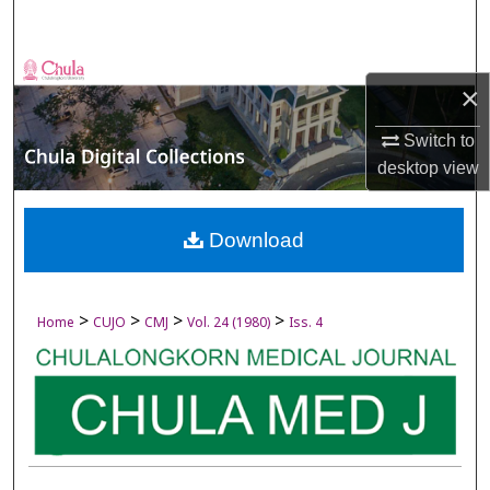
Search
Browse Collections
×
My Account
Switch to
desktop
view
About
Digital Commons Network™
Download
>
>
>
>
Home
CUJO
CMJ
Vol. 24 (1980)
Iss. 4