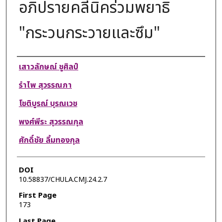
อภิปรายคลีนิคร่วมพยาธิ
"กระวนกระวายและซึม"
Authors
เสาวลักษณ์ ชูศิลป์
รำไพ สุวรรณภา
โชติบูรณ์ บุรณเวช
พงศ์พีระ สุวรรณกุล
ศักดิ์ชัย ลิ้มทองกุล
DOI
10.58837/CHULA.CMJ.24.2.7
First Page
173
Last Page