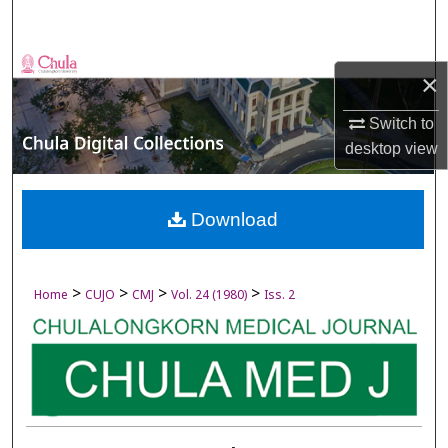
Search
Browse Collections
×
My Account
Switch to
desktop
view
About
Digital Commons Network™
Download
>
>
>
>
Home
CUJO
CMJ
Vol. 24 (1980)
Iss. 2