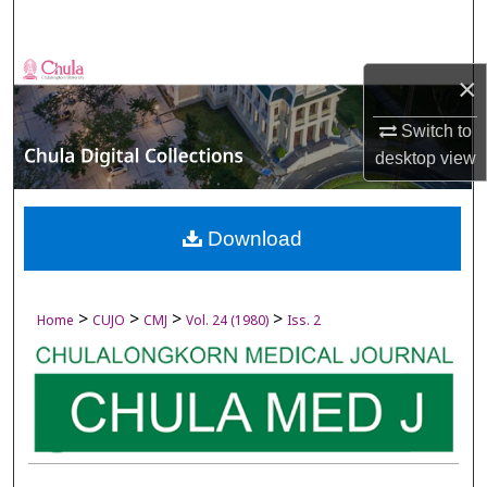
Search
Browse Collections
×
My Account
Switch to
desktop
view
About
Digital Commons Network™
Download
>
>
>
>
Home
CUJO
CMJ
Vol. 24 (1980)
Iss. 2