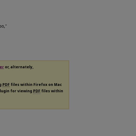
อด,"
er
or, alternately,
ng
PDF
files within Firefox on Mac
plugin for viewing
PDF
files within