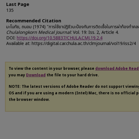
Last Page
135
Recommended Citation
มะโนทัย, ถนอม (1974) "การใช้ยาปฏิชีวนะป้องกันการติดเชื้อในการผ่าท้องทำคล
Chulalongkorn Medical Journal
: Vol. 19: Iss. 2, Article 4.
DOI:
https://doi.org/10.58837/CHULA.CMJ.19.2.4
Available at: https://digital.car.chula.ac.th/clmjournal/vol19/iss2/4
To view the content in your browser, please
download Adobe Read
you may
Download
the file to your hard drive.
NOTE: The latest versions of Adobe Reader do not support viewi
OS and if you are using a modern (Intel) Mac, there is no official 
the browser window.