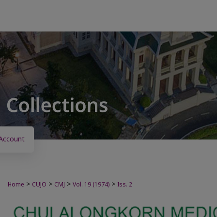
Account
>
>
>
>
Home
CUJO
CMJ
Vol. 19 (1974)
Iss. 2