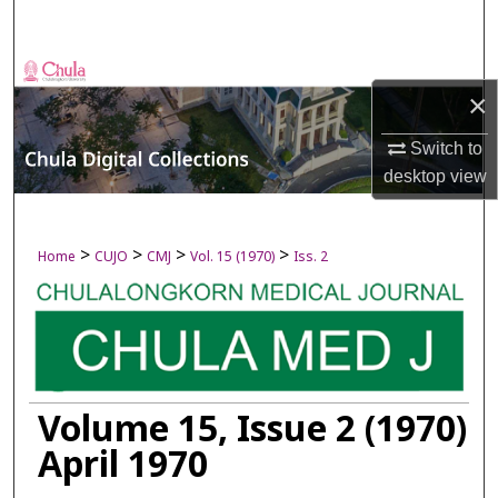
Search
Browse Collections
×
My Account
Switch to
desktop
view
About
Digital Commons Network™
>
>
>
>
Home
CUJO
CMJ
Vol. 15 (1970)
Iss. 2
Volume 15, Issue 2 (1970)
April 1970