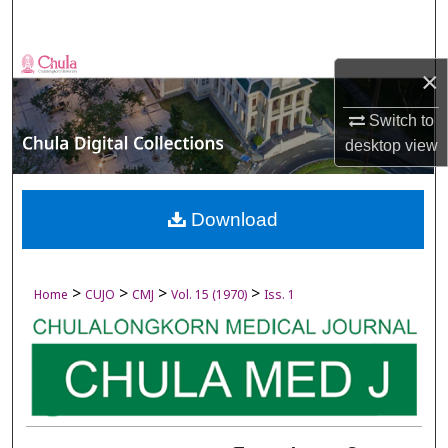
Search
Browse Collections
×
My Account
Switch to
desktop
view
About
Digital Commons Network™
Download
>
>
>
>
Home
CUJO
CMJ
Vol. 15 (1970)
Iss. 1