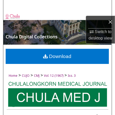
Search
Browse Collections
×
My Account
Switch to
desktop
view
About
Digital Commons Network™
Download
>
>
>
>
Home
CUJO
CMJ
Vol. 12 (1967)
Iss. 3