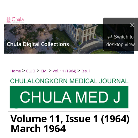
Search
Browse Collections
×
My Account
Switch to
desktop
view
About
Digital Commons Network™
>
>
>
>
Home
CUJO
CMJ
Vol. 11 (1964)
Iss. 1
Volume 11, Issue 1 (1964)
March 1964