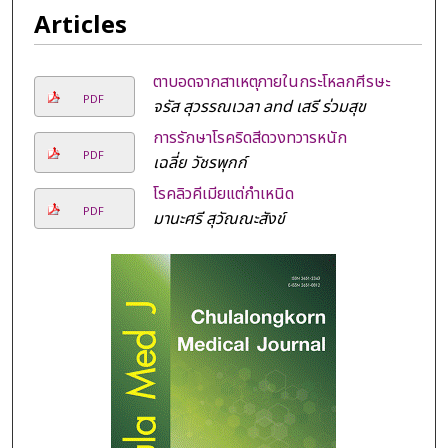
Articles
ตาบอดจากสาเหตุภายในกระโหลกศีรษะ
PDF
จรัส สุวรรณเวลา and เสรี ร่วมสุข
การรักษาโรคริดสีดวงทวารหนัก
PDF
เฉลี่ย วัชรพุกก์
โรคลิวคีเมียแต่กำเหนิด
PDF
มานะศรี สุวัณณะสังข์