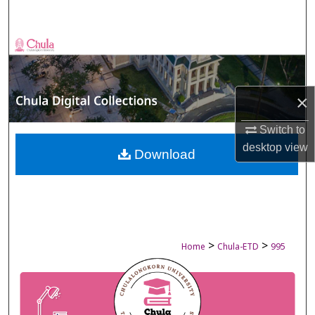
Search
Browse Collections
My Account
×
About
Switch to
desktop
view
Digital Commons Network™
Download
>
>
Home
Chula-ETD
995