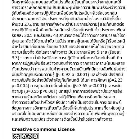
วิเคราะห์ข้อมูลแบบสองตัวแปรเพื่อเปรียบเทียบระหว่างกลุ่มและใช้
การวิเคราะห์ถดถอยเชิงเส้นแบบพหุเพื่อหาความสัมพันธ์ระหว่างความ
รู้กับทัศนคติต่อการปฏิบัติตนเพื่อป้องกันโรคนิปาห์ไวรัสของกลุ่ม
ประชากร ผลการวิจัย: ประชากรที่ถูกคัดเลือกเข้าร่วมงานวิจัยทั้งสิ้น
จำนวน 272 ราย ผลการศึกษาพบว่าประชากรมีความรู้และทัศนคติต่อ
การปฏิบัติตนเพื่อป้องกันโรคนิปาห์ไวรัสอยู่ในระดับต่ำ ประชากรเพียง
ร้อยละ 30.5 และร้อยละ 43 สามารถตอบได้ว่าค้างคาวสามารถนำโรค
สู่คนและสัตว์ได้ตามลำดับ ไม่มีประชากรผู้ใดเคยได้ยินหรือรู้เรื่องโรคนิ
ปาห์ไวรัสมาก่อนเลย ร้อยละ 10.3 ของประชากรเห็นด้วยว่าพวกเขามี
ความเสี่ยงที่จะติดโรคจากค้างคาว มีประชากรเพียง 5 ราย (ร้อยละ
3.3) รายงานว่ามีประวัติของการปฏิบัติตนเพื่อการป้องกันโรคที่เกิด
จากการปฏิสัมพันธ์ระหว่างคนกับค้างคาว จากการวิเคราะห์แบบหลาย
ตัวแปรพบว่า การพบเห็นค้างคาวบริเวณบ้านพักมีความสัมพันธ์อย่าง
มีนัยสำคัญกับระดับความรู้ (β=0.92 p=0.001) และสำหรับปัจจัยที่มี
ความสัมพันธ์อย่างมีนัยสำคัญกับทัศนคติ ได้แก่ การศึกษา (β=2.23
p=0.004) การดูแลสัตว์เลี้ยงในบ้าน (β=3.65 p<0.001)และระดับ
ความรู้ (β=0.55 p<0.001) บทสรุป: จากการวิจัยพบว่าประชากรยัง
ขาดความรู้และทัศนคติต่อการปฏิบัติตนเพื่อการป้องกันโรคจาก
ค้างคาวรวมทั้งนิปาห์ไวรัส จึงมีความจำเป็นเร่งด่วนในการเผยแพร่
ข้อมูลทางการวิชาการเกี่ยวกับเรื่องนี้ให้แก่กลุ่มประชากรที่อาศัยอยู่ใน
บริเวณใกล้เคียงกับแหล่งอาศัยของค้างคาวแม่ไก่เพื่อเพิ่มพูลความรู้
และเพิ่มความระมัดระวังต่อการติดเชื้อนิปาร์ไวรัสจากค้างคาว
Creative Commons License