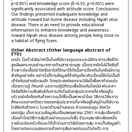
p<0.001) and knowledge score (ß=0.55, p<0.001) were
significantly associated with attitude score. Conclusions:
Our findings presented inadequate knowledge and
attitude toward bat-borne disease including Nipah virus
disease. There is an need to provide educational
information to enhance knowledge and awareness
toward Nipah virus disease among people living close to
a habitat of flying foxes.
Other Abstract (Other language abstract of
ETD)
บทนำ: โรคไวรัสนิปาห์เป็นโรคที่มีความรุนแรงและมีอัตราการเสียชีวิต
สูงมีผลกระทบอย่างมากทางด้านสาธารณสุข เนื่องจากยังไม่มีวัคซีนที่
จำเพาะต่อเชื้อนิปาร์หรือยาใดที่รักษาได้ดังนั้นการป้องกันโรคจึงมีความ
สำคัญอย่างยิ่ง อย่างไรก็ตามข้อมูลที่สำคัญเกี่ยวกับเรื่องนี้ยังไม่เป็นที่
เข้าใจกันอย่างชัดเจนนัก วัตถุประสงค์ของงานวิจัยนี้เพื่อหาคำตอบใน
เรื่องความรู้ ทัศนคติ และการปฏิบัติตนเพื่อป้องกันโรคนิปาห์และหา
ปัจจัยที่มีความสัมพันธ์กับการเกิดโรคในกลุ่มประชากรที่อาศัยอยู่ใน
บริเวณใกล้เคียงกับค้างคาวแม่ไก่ซึ่งเป็นพาหะนำโรค วิธีการวิจัย:การ
ศึกษาแบบภาคตัดขวางของกลุ่มประชากรที่อาศัยอยู่ในหมู่บ้านที่มีความ
ใกล้ชิดกับค้างคาว ในเขตตำบลบ้านหลวง อำเภอดอนตูม จังหวัด
นครปฐม เก็บรวบรวมข้อมูลในเดือนพฤษภาคม 2561 การสุ่มเลือกครัว
เรือนทำโดยวิธีการสุ่มตัวอย่างแบบแบ่งชั้น จำนวนสมาชิกเพียงหนึ่ง
รายในแต่ละครัวเรือนจะได้เข้าร่วมการวิจัยโดยการสุ่ม การเก็บข้อมูลทำ
โดยการตอบแบบสอบถามด้วยการสัมภาษณ์แบบตัวต่อตัว การ