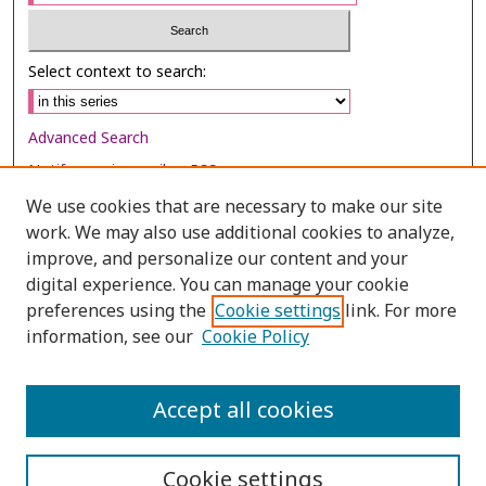
Select context to search:
Advanced Search
Notify me via email or
RSS
We use cookies that are necessary to make our site
Browse
work. We may also use additional cookies to analyze,
Collections
improve, and personalize our content and your
digital experience. You can manage your cookie
Disciplines
preferences using the
Cookie settings
link. For more
Authors
information, see our
Cookie Policy
Author Corner
Author FAQ
Accept all cookies
Cookie settings