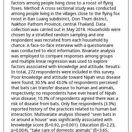
factors among people living close to a roost of flying
foxes. Method: A cross sectional study was conducted
among people living in the villages close to the flying fox
roost in Ban Luang subdistrict, Don Thum district,
Nakhon Pathom Province, central Thailand. Data
collection was carried out in May 2018. Households were
chosen by a stratified random sampling and one
respondent was recruited from each household by
chance. A face-to-face interview with a questionnaire
was conducted to elicit information. Bivariate analysis
was employed to compare responses among groups
and multiple linear regression was used to explore
factors associated with knowledge and attitude. Results:
In total, 272 respondents were included in this survey.
Poor knowledge and attitude toward Nipah virus disease
were found; 30.5% and 43.0% of respondents perceived
that bats can transfer disease to human and animals,
respectively; no respondents have ever heard of Nipah
virus disease; 10.3% of respondents agreed there was a
risk of disease from bats. Only five respondents (3.3%)
reported history of the practices related to human-bat
interaction. Multivariate analysis showed "seen bats in
or around a house" was significantly associated with
knowledge score (ß=0.92, p=0.001). Education (ß=2.23,
p=0.004), "take care of domestic animals" (ß=3.65,