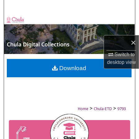
Search
Browse Collections
My Account
×
About
Switch to
desktop
view
Digital Commons Network™
Download
>
>
Home
Chula-ETD
9793