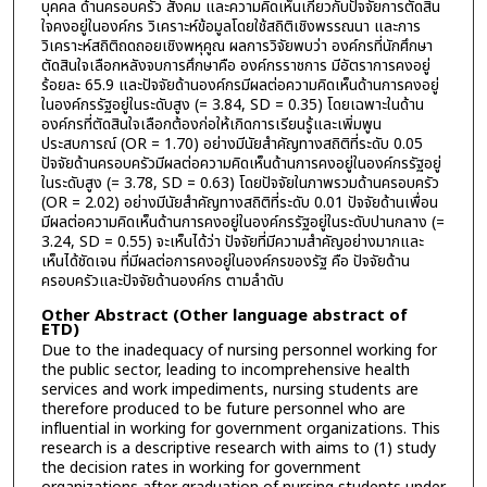
บุคคล ด้านครอบครัว สังคม และความคิดเห็นเกี่ยวกับปัจจัยการตัดสิน
ใจคงอยู่ในองค์กร วิเคราะห์ข้อมูลโดยใช้สถิติเชิงพรรณนา และการ
วิเคราะห์สถิติถดถอยเชิงพหุคูณ ผลการวิจัยพบว่า องค์กรที่นักศึกษา
ตัดสินใจเลือกหลังจบการศึกษาคือ องค์กรราชการ มีอัตราการคงอยู่
ร้อยละ 65.9 และปัจจัยด้านองค์กรมีผลต่อความคิดเห็นด้านการคงอยู่
ในองค์กรรัฐอยู่ในระดับสูง (= 3.84, SD = 0.35) โดยเฉพาะในด้าน
องค์กรที่ตัดสินใจเลือกต้องก่อให้เกิดการเรียนรู้และเพิ่มพูน
ประสบการณ์ (OR = 1.70) อย่างมีนัยสำคัญทางสถิติที่ระดับ 0.05
ปัจจัยด้านครอบครัวมีผลต่อความคิดเห็นด้านการคงอยู่ในองค์กรรัฐอยู่
ในระดับสูง (= 3.78, SD = 0.63) โดยปัจจัยในภาพรวมด้านครอบครัว
(OR = 2.02) อย่างมีนัยสำคัญทางสถิติที่ระดับ 0.01 ปัจจัยด้านเพื่อน
มีผลต่อความคิดเห็นด้านการคงอยู่ในองค์กรรัฐอยู่ในระดับปานกลาง (=
3.24, SD = 0.55) จะเห็นได้ว่า ปัจจัยที่มีความสำคัญอย่างมากและ
เห็นได้ชัดเจน ที่มีผลต่อการคงอยู่ในองค์กรของรัฐ คือ ปัจจัยด้าน
ครอบครัวและปัจจัยด้านองค์กร ตามลำดับ
Other Abstract (Other language abstract of
ETD)
Due to the inadequacy of nursing personnel working for
the public sector, leading to incomprehensive health
services and work impediments, nursing students are
therefore produced to be future personnel who are
influential in working for government organizations. This
research is a descriptive research with aims to (1) study
the decision rates in working for government