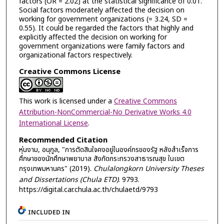
factors (OR = 2.02) at the statistical significance of 0.01.
Social factors moderately affected the decision on
working for government organizations (= 3.24, SD =
0.55). It could be regarded the factors that highly and
explicitly affected the decision on working for
government organizations were family factors and
organizational factors respectively.
Creative Commons License
This work is licensed under a
Creative Commons
Attribution-NonCommercial-No Derivative Works 4.0
International License
.
Recommended Citation
หุ่นงาม, อนุกูล, "การตัดสินใจคงอยู่ในองค์กรของรัฐ หลังสำเร็จการ
ศึกษาของนักศึกษาพยาบาล สังกัดกระทรวงสาธารณสุข ในเขต
กรุงเทพมหานคร" (2019).
Chulalongkorn University Theses
and Dissertations (Chula ETD)
. 9793.
https://digital.car.chula.ac.th/chulaetd/9793
INCLUDED IN