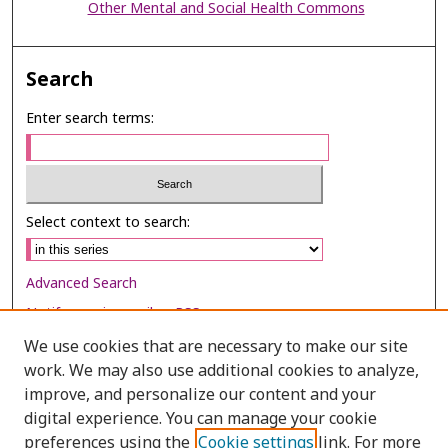
Other Mental and Social Health Commons
Search
Enter search terms:
Select context to search:
Advanced Search
Notify me via email or
RSS
We use cookies that are necessary to make our site
Browse
work. We may also use additional cookies to analyze,
Collections
improve, and personalize our content and your
digital experience. You can manage your cookie
Disciplines
preferences using the
Cookie settings
link. For more