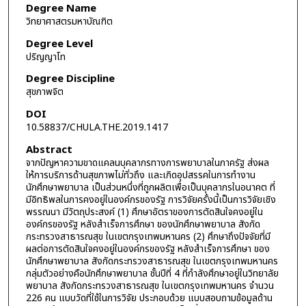
Degree Name
วิทยาศาสตรมหาบัณฑิต
Degree Level
ปริญญาโท
Degree Discipline
สุขภาพจิต
DOI
10.58837/CHULA.THE.2019.1417
Abstract
จากปัญหาความขาดแคลนบุคลากรทางการพยาบาลในภาครัฐ ส่งผล
ให้การบริการด้านสุขภาพไม่ทั่วถึง และเกิดอุปสรรคในการทำงาน
นักศึกษาพยาบาล เป็นส่วนหนึ่งที่ถูกผลิตเพื่อเป็นบุคลากรในอนาคต ที่
มีอิทธิพลในการคงอยู่ในองค์กรของรัฐ การวิจัยครั้งนี้เป็นการวิจัยเชิง
พรรณนา มีวัตถุประสงค์ (1) ศึกษาอัตราของการตัดสินใจคงอยู่ใน
องค์กรของรัฐ หลังสำเร็จการศึกษา ของนักศึกษาพยาบาล สังกัด
กระทรวงสาธารณสุข ในเขตกรุงเทพมหานคร (2) ศึกษาถึงปัจจัยที่มี
ผลต่อการตัดสินใจคงอยู่ในองค์กรของรัฐ หลังสำเร็จการศึกษา ของ
นักศึกษาพยาบาล สังกัดกระทรวงสาธารณสุข ในเขตกรุงเทพมหานคร
กลุ่มตัวอย่างคือนักศึกษาพยาบาล ชั้นปีที่ 4 ที่กำลังศึกษาอยู่ในวิทยาลัย
พยาบาล สังกัดกระทรวงสาธารณสุข ในเขตกรุงเทพมหานคร จำนวน
226 คน แบบวัดที่ใช้ในการวิจัย ประกอบด้วย แบบสอบถามข้อมูลด้าน