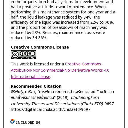
in the organization had a systematic development and
had a positive attitude toward maintenance. When
performing this maintenance system for one year and a
half, the liquid leakage was reduced by 84%, the
efficiency of the liquid was increased from 22% to 70%,
and the proportion of breakdown of machinery was
reduced by 53%. Besides, maintenance costs were
reduced by 34-86%.
Creative Commons License
This work is licensed under a
Creative Commons
Attribution-NonCommercial-No Derivative Works 4.0
International License
.
Recommended Citation
ศิริพันธุ์, ปาริสา, "การพัฒนาระบบการบำรุงรักษาของเครื่องจักรกล
หนักสำหรับการก่อสร้างถนน" (2019).
Chulalongkorn
University Theses and Dissertations (Chula ETD)
. 9697.
https://digital.car.chula.ac.th/chulaetd/9697
INCLUDED IN