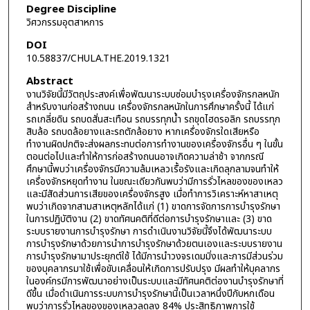
Degree Discipline
วิศวกรรมอุตสาหการ
DOI
10.58837/CHULA.THE.2019.1321
Abstract
งานวิจัยนี้มีวัตถุประสงค์เพื่อพัฒนาระบบซ่อมบำรุงเครื่องจักรกลหนัก
สำหรับงานก่อสร้างถนน เครื่องจักรกลหนักในการศึกษาครั้งนี้ ได้แก่
รถเกลี่ยดิน รถบดสั่นสะเทือน รถบรรทุกน้ำ รถขุดไฮดรอลิก รถบรรทุก
สิบล้อ รถบดล้อยางและรถตักล้อยาง หากเครื่องจักรใดเสียหรือ
ทำงานผิดปกติจะส่งผลกระทบต่อการทำงานของเครื่องจักรอื่น ๆ ในขั้น
ตอนต่อไปและทำให้การก่อสร้างถนนอาจเกิดความล่าช้า จากกรณี
ศึกษานี้พบว่าเครื่องจักรมีความล้มเหลวเรื้อรังและเกิดลุกลามจนทำให้
เครื่องจักรหยุดทำงาน ในขณะเดียวกันพบว่ามีการรั่วไหลของของเหลว
และมีสัดส่วนการเสียของเครื่องจักรสูง เมื่อทำการวิเคราะห์หาสาเหตุ
พบว่าเกิดจากสามสาเหตุหลักได้แก่ (1) ขาดการจัดการการบำรุงรักษา
ในการปฏิบัติงาน (2) ขาดทัศนคติที่ดีต่อการบำรุงรักษาและ (3) ขาด
ระบบรายงานการบำรุงรักษา การดำเนินงานวิจัยนี้จึงได้พัฒนาระบบ
การบำรุงรักษาด้วยการนำการบำรุงรักษาด้วยตนเองและระบบรายงาน
การบำรุงรักษามาประยุกต์ใช้ ได้มีการนำวงจรเดมมิ่งและการมีส่วนร่วม
ของบุคลากรมาใช้เพื่อขับเคลื่อนให้เกิดการปรับปรุง มีผลทำให้บุคลากร
ในองค์กรมีการพัฒนาอย่างเป็นระบบและมีทัศนคติต่องานบำรุงรักษาที่
ดีขึ้น เมื่อดำเนินการระบบการบำรุงรักษานี้เป็นเวลาหนึ่งปีกับหกเดือน
พบว่าการรั่วไหลของของเหลวลดลง 84% ประสิทธิภาพการใช้