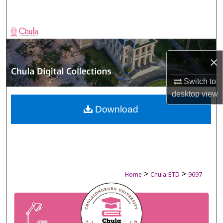
Search
Browse Collections
My Account
×
Switch to
About
desktop
view
Digital Commons Network™
Download
>
>
Home
Chula-ETD
9697