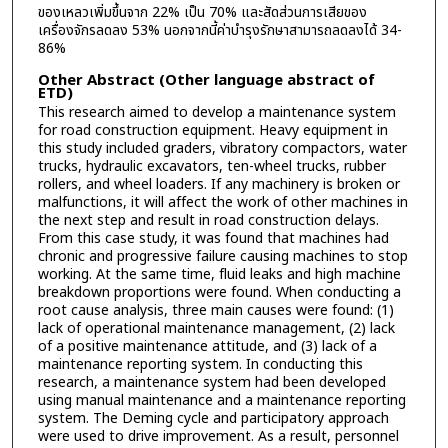
ของเหลวเพิ่มขึ้นจาก 22% เป็น 70% และสัดส่วนการเสียของ
เครื่องจักรลดลง 53% นอกจากนี้ค่าบำรุงรักษาสามารถลดลงได้ 34-
86%
Other Abstract (Other language abstract of
ETD)
This research aimed to develop a maintenance system
for road construction equipment. Heavy equipment in
this study included graders, vibratory compactors, water
trucks, hydraulic excavators, ten-wheel trucks, rubber
rollers, and wheel loaders. If any machinery is broken or
malfunctions, it will affect the work of other machines in
the next step and result in road construction delays.
From this case study, it was found that machines had
chronic and progressive failure causing machines to stop
working. At the same time, fluid leaks and high machine
breakdown proportions were found. When conducting a
root cause analysis, three main causes were found: (1)
lack of operational maintenance management, (2) lack
of a positive maintenance attitude, and (3) lack of a
maintenance reporting system. In conducting this
research, a maintenance system had been developed
using manual maintenance and a maintenance reporting
system. The Deming cycle and participatory approach
were used to drive improvement. As a result, personnel