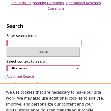
Industrial Engineering Commons
,
Operational Research
Commons
Search
Enter search terms:
Select context to search:
Advanced Search
Notify me via email or
RSS
We use cookies that are necessary to make our site
Browse
work. We may also use additional cookies to analyze,
Collections
improve, and personalize our content and your
digital experience. You can manage your cookie