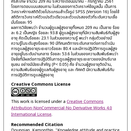
ศรีสะเกษ จำนวน 209 คน ระหว่างเดือนมีนาคม - กรกฎาคม 2561
โดยการตอบแบบสอบถาม ในส่วนของการวิเคราะห์ข้อมูลนั้น เป็นการ
วิเคราะห์ทางสถิติด้วยโปรแกรมสำเร็จรูป SPSS (Version 16) โดยใช้
สถิติการวิเคราะห์ตัวแปรตัวเดียวและตัวแปรสองตัวที่ระดับความเชื่อ
มั่นร้อยละ 95
ผลการวิจัยพบว่า จำนวนผู้ดูแลผู้สูงอายุทั้งหมด 209 คน เป็นชาย ร้อย
ละ 6.2 เป็นหญิง ร้อยละ 93.8 ผู้ดูแลผู้สูงอายุที่มีความสัมพันธ์กับผู้สูง
อายุ คิดเป็นร้อยละ 23.1 ในส่วนของความรู้ พบว่า กลุ่มตัวอย่างมี
ความรู้ในระดับสูงร้อยละ 90 มีทัศนคติทางระดับกลางต่อการดำเนิน
การดูแลผู้สูงอายุระยะยาวร้อยละ 80.4 และมีการปฏิบัติการดูแลผู้สูง
อายุอยู่ในระดับปานกลาง ร้อยละ 53.6 ในส่วนของความสัมพันธ์พบว่า
ปัจจัยที่มีผลต่อการปฏิบัติในการดูแลผู้สูงอายุระยะยาวของนักบริบาล
ชุมชน อย่างมีนัยยะสำคัญ (P< 0.05) คือ จำนวนผู้สูงอายุติดบ้าน,
ความสัมพันธ์ของผู้ดูแลกับผู้สูงอายุ และ ทัศคติ มีความสัมพันธ์กับ
การปฏิบัติการดูแลผู้สูงอายุ
Creative Commons License
This work is licensed under a
Creative Commons
Attribution-NonCommercial-No Derivative Works 4.0
International License
.
Recommended Citation
Doungjan, Kamonthip, "Knowledge attitude and practice