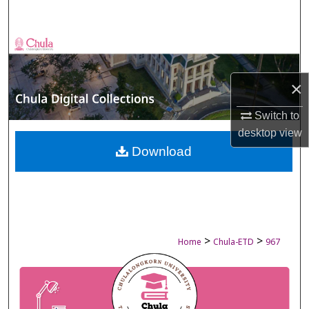
Search
Browse Collections
My Account
×
About
Switch to
desktop
view
Digital Commons Network™
Download
>
>
Home
Chula-ETD
967