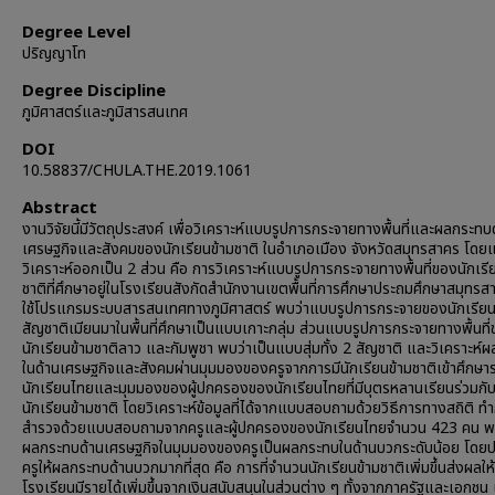
Degree Level
ปริญญาโท
Degree Discipline
ภูมิศาสตร์และภูมิสารสนเทศ
DOI
10.58837/CHULA.THE.2019.1061
Abstract
งานวิจัยนี้มีวัตถุประสงค์ เพื่อวิเคราะห์แบบรูปการกระจายทางพื้นที่และผลกระทบ
เศรษฐกิจและสังคมของนักเรียนข้ามชาติ ในอำเภอเมือง จังหวัดสมุทรสาคร โดย
วิเคราะห์ออกเป็น 2 ส่วน คือ การวิเคราะห์แบบรูปการกระจายทางพื้นที่ของนักเรี
ชาติที่ศึกษาอยู่ในโรงเรียนสังกัดสำนักงานเขตพื้นที่การศึกษาประถมศึกษาสมุทร
ใช้โปรแกรมระบบสารสนเทศทางภูมิศาสตร์ พบว่าแบบรูปการกระจายของนักเรียนข
สัญชาติเมียนมาในพื้นที่ศึกษาเป็นแบบเกาะกลุ่ม ส่วนแบบรูปการกระจายทางพื้นที
นักเรียนข้ามชาติลาว และกัมพูชา พบว่าเป็นแบบสุ่มทั้ง 2 สัญชาติ และวิเคราะห์
ในด้านเศรษฐกิจและสังคมผ่านมุมมองของครูจากการมีนักเรียนข้ามชาติเข้าศึกษาร
นักเรียนไทยและมุมมองของผู้ปกครองของนักเรียนไทยที่มีบุตรหลานเรียนร่วมกั
นักเรียนข้ามชาติ โดยวิเคราะห์ข้อมูลที่ได้จากแบบสอบถามด้วยวิธีการทางสถิติ ท
สำรวจด้วยแบบสอบถามจากครูและผู้ปกครองของนักเรียนไทยจำนวน 423 คน พ
ผลกระทบด้านเศรษฐกิจในมุมมองของครูเป็นผลกระทบในด้านบวกระดับน้อย โดยประ
ครูให้ผลกระทบด้านบวกมากที่สุด คือ การที่จำนวนนักเรียนข้ามชาติเพิ่มขึ้นส่งผลให้
โรงเรียนมีรายได้เพิ่มขึ้นจากเงินสนับสนุนในส่วนต่าง ๆ ทั้งจากภาครัฐและเอกชน