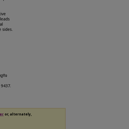
tive
 leads
al
 sides.
ษฐกิจ
. 9437.
er
or, alternately,