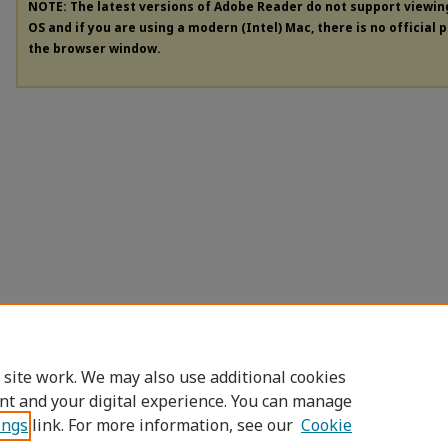
NOTE: The latest versions of Adobe Reader do not support viewi
OS and if you are using a modern (Intel) Mac, there is no official 
the browser window.
 site work. We may also use additional cookies
nt and your digital experience. You can manage
ings
link. For more information, see our
Cookie