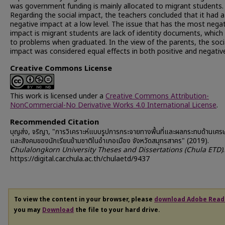
was government funding is mainly allocated to migrant students.
Regarding the social impact, the teachers concluded that it had a
negative impact at a low level. The issue that has the most nega
impact is migrant students are lack of identity documents, which
to problems when graduated. In the view of the parents, the soci
impact was considered equal effects in both positive and negative
Creative Commons License
This work is licensed under a
Creative Commons Attribution-
NonCommercial-No Derivative Works 4.0 International License
.
Recommended Citation
บุญส่ง, จริญา, "การวิเคราะห์แบบรูปการกระจายทางพื้นที่และผลกระทบด้านเศร
และสังคมของนักเรียนข้ามชาติในอำเภอเมือง จังหวัดสมุทรสาคร" (2019).
Chulalongkorn University Theses and Dissertations (Chula ETD)
https://digital.car.chula.ac.th/chulaetd/9437
To view the content in your browser, please
download Adobe Read
you may
Download
the file to your hard drive.