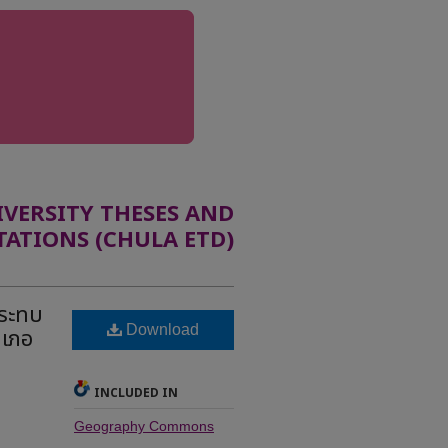
ERSITY THESES AND
TATIONS (CHULA ETD)
กระทบ
Download
ำเภอ
INCLUDED IN
Geography Commons