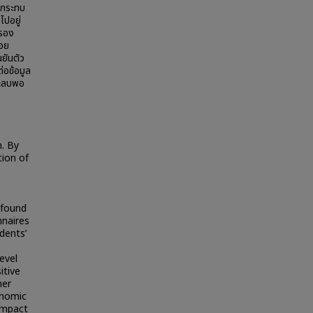
ลกระทบ
ไปอยู่
ครอง
้อย
นยันตัว
่อข้อมูล
ละลบพอ
. By
tion of
 found
nnaires
dents’
evel
itive
her
onomic
impact