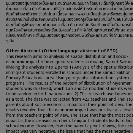
มุมมองของผู้ปกครองเป็นผลกระทบด้านลบระดับมาก โดยประเด็นที่ผู้ปครองให้ผ
ด้านลบมากที่สุด คือ เงินยากจนที่รัฐบาลจัดสรรให้สำหรับเด็กยากจนส่วนใหญ่จะตก
กับเด็กข้ามชาติมากกว่าเด็กไทย เนื่องจากสภาพความเป็นอยู่และอาชีพของผู้ปก
ส่วนผลกระทบในด้านสังคมพบว่า ในมุมมองของครูเป็นผลกระทบในด้านลบระดับน
ประเด็นที่ครูให้ผลกระทบด้านลบมากที่สุด คือ การที่นักเรียนข้ามชาติไม่มีเอกสารยื
ตนหรือหลักฐานในการสมัครเรียนไม่ครบถ้วน ทำให้เกิดปัญหาในการบันทึกและส่งต
เมื่อจบการศึกษา แต่ในมุมมองของผู้ปกครองกับพบว่ามีผลกระทบทั้งด้านบวกแ
ๆ กัน
Other Abstract (Other language abstract of ETD)
This research aims to analysis of spatial distribution and socio-
economic impact of immigrant students in muang, Samut Sakhon
dividing the analysis into 2 parts 1) Analysis of the spatial distribu
immigrant students enrolled in schools under the Samut Sakhon
Primary Educational area. Using geographic information system
programs. The results of the pattern of distribution of Myanmar
students was clustered, which Lao and Cambodian students was
to be random in both nationalities. 2) This research used questio
as a tool. The data was collected from 423 teachers and Thai stu
parents about socio-economic impacts in their point of view. The
results revealed that the economic impact was positive at a low l
from the teachers’ point of view. The issue that has the most pos
impact is the increasing number of migrant students leads to hig
school income. However, from the parents’ point of view, the ec
impact was very negative. The issue that has the most negative 