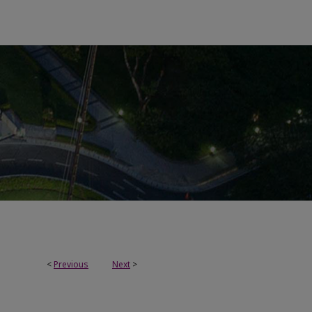
<
Previous
Next
>