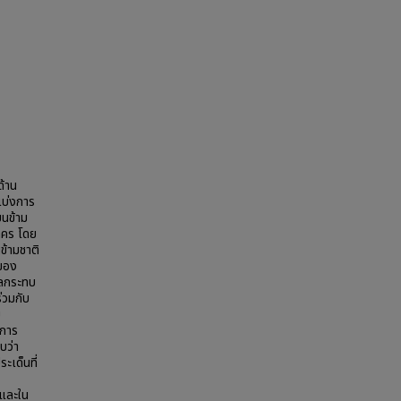
ด้าน
แบ่งการ
ยนข้าม
สาคร โดย
้ามชาติ
่ของ
ผลกระทบ
่วมกับ
บ
ำการ
บว่า
เด็นที่
 และใน