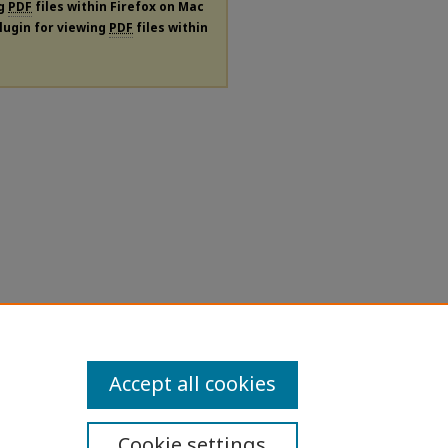
ng
PDF
files within Firefox on Mac
plugin for viewing
PDF
files within
Accept all cookies
Cookie settings