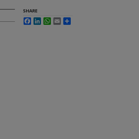
SHARE
Facebook
LinkedIn
WhatsApp
Email
Share