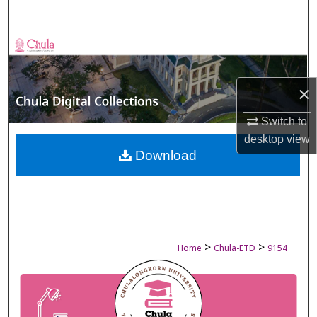
Search
Browse Collections
My Account
×
About
Switch to
desktop
view
Digital Commons Network™
Download
>
>
Home
Chula-ETD
9154