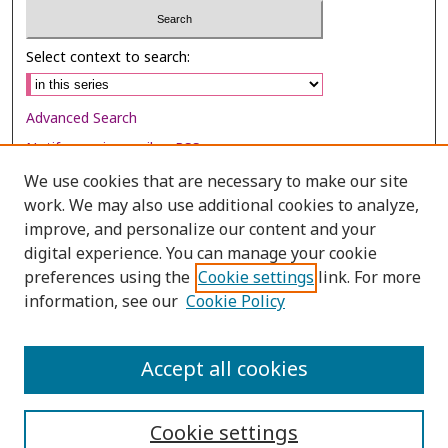
Select context to search:
Advanced Search
Notify me via email or
RSS
We use cookies that are necessary to make our site
Browse
work. We may also use additional cookies to analyze,
Collections
improve, and personalize our content and your
digital experience. You can manage your cookie
Disciplines
preferences using the
Cookie settings
link. For more
Authors
information, see our
Cookie Policy
Author Corner
Author FAQ
Accept all cookies
Cookie settings