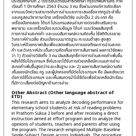
ประถมศึกษาปีที่ 2 โรงเรียนเตรียมสาธิตศึกษา กรุงเทพมหานคร ภาค
เรียนที่ 1 ปีการศึกษา 2563 จำนวน 3 คน ซึ่งผ่านเกณฑ์การคัดเลือก
จากแบบวัดความสามารถในการอ่านและการเสนอชื่อจากครูประจำชั้น
และครูสอนวิชาภาษาไทย เครื่องมือวิจัย แบ่งเป็น 2 ประเภท คือ
เครื่องมือทดลอง ได้แก่ โปรแกรมสอนอ่านทางตรงส่งเสริมความ
พยายาม และเครื่องมือรวบรวมข้อมูล ได้แก่ แบบวัดผลสัมฤทธิ์
ทางการอ่านสะกดคำ และแบบสัมภาษณ์ความคิดเห็น ใช้สถิติบรรยาย
วิเคราะห์ค่าเฉลี่ย ส่วนเบี่ยงเบนมาตรฐาน คะแนนต่ำสุด-สูงสุด
วิเคราะห์ด้วยกราฟเส้นเพื่อแสดงพัฒนาการของทักษะการอ่านสะกด
คำ และวิเคราะห์ประเด็นความคิดเห็นจากการสัมภาษณ์ ผลการวิจัยพบ
ว่า 1) ตัวอย่างวิจัยทั้ง 3 คน มีผลสัมฤทธิ์ทางการอ่านสะกดคำเพิ่มขึ้น
หลังได้รับโปรแกรมฯ ซึ่งในระยะได้รับการช่วยเหลือมีคะแนนการอ่าน
สะกดคำเพิ่มขึ้นสูงกว่าระยะเส้นฐาน และ 2) ผลการสัมภาษณ์ความคิด
เห็นของนักเรียน ครู และผู้ปกครองที่มีต่อโปรแกรมฯ คือ มีผลเชิงบวก
ต่อการใช้โปรแกรมฯ และเห็นสมควรนำไปใช้ต่อเพื่อช่วยเหลือนักเรียน
ที่มีภาวะเสี่ยงต่อปัญหาด้านการอ่าน
Other Abstract (Other language abstract of
ETD)
This research aims to analyze decoding performance for
elementary school students at risk of reading problems
in Prathom Suksa 2 before and after receiving a direct
instruction aimed at effort program and to analyze the
opinions of students, teachers and parents after using
the program. The research employed Multiple-Baseline
Single-Subject Design across Individuals. The procedure