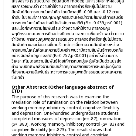
โครงสร้าง (structural equation model) ในการวิเคราะห์ผลข้อมูล
ผลการวิจัยพบว่า ความจำใช้งาน การคิดอย่างยืดหยุ่นไม่มีความ
สัมพันธ์กับการหมกมุ่นครุ่นคิด โดยมีค่าอยู่ที่ -0.08 และ -0.12 ตาม
ลำดับ ในขณะที่การควบคุมพฤติกรรมตนเองมีความสัมพันธ์ทางลบต่อ
การหมกมุ่นครุ่นคิดอย่างมีนัยสำคัญทางสถิติ (B= -0.439,p<0.001)
และเมื่อศึกษาความสัมพันธ์ระหว่างความจำใช้งาน การควบคุม
พฤติกรรมตนเอง การคิดอย่างยืดหยุ่น และความซึมเศร้า พบว่า ความ
จำใช้งาน การควบคุมพฤติกรรมตนเอง การคิดอย่างยืดหยุ่นไม่มีความ
สัมพันธ์ทางลบต่อความซึมเศร้า แต่การศึกษาความสัมพันธ์ระหว่าง
การหมกมุ่นครุ่นคิดและความซึมเศร้า พบว่ามีความสัมพันธ์ทางบวกกัน
อย่างมีนัยสำคัญทางสถิติ(B=0.757,p<0.001) อย่างไรก็ตามการ
วิเคราะห์โมเดลความสัมพันธ์โดยให้การหมกมุ่นครุ่นคิดเป็นตัวแปรส่ง
ผ่าน พบอิทธิพลส่งผ่านที่มีนัยสำคัญทางสถิติของการหมกมุ่นครุ่นคิด
ที่ส่งผ่านความสัมพันธ์ระหว่างการควบคุมพฤติกรรมตนเองและความ
ซึมเศร้า
Other Abstract (Other language abstract of
ETD)
The purpose of this research was to examine the
mediation role of rumination on the relation between
working memory, inhibitory control, cognitive flexibility
and depression. One-hundred undergraduate students
completed measures of depression (α= .87), rumination
(α= .983), working memory, inhibitory control (α= .83) and
cognitive flexibility (α= .873). The result shows that
working memory, inhibitory control and cognitive