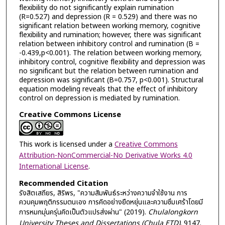
flexibility do not significantly explain rumination
(R=0.527) and depression (R = 0.529) and there was no
significant relation between working memory, cognitive
flexibility and rumination; however, there was significant
relation between inhibitory control and rumination (B =
-0.439,p<0.001). The relation between working memory,
inhibitory control, cognitive flexibility and depression was
no significant but the relation between rumination and
depression was significant (B=0.757, p<0.001). Structural
equation modeling reveals that the effect of inhibitory
control on depression is mediated by rumination.
Creative Commons License
This work is licensed under a
Creative Commons
Attribution-NonCommercial-No Derivative Works 4.0
International License
.
Recommended Citation
รังสิตเสถียร, สิริพร, "ความสัมพันธ์ระหว่างความจำใช้งาน การ
ควบคุมพฤติกรรมตนเอง การคิดอย่างยืดหยุ่นและความซึมเศร้าโดยมี
การหมกมุ่นครุ่นคิดเป็นตัวแปรส่งผ่าน" (2019).
Chulalongkorn
University Theses and Dissertations (Chula ETD)
. 9147.