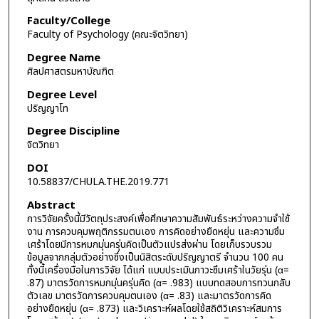
Faculty/College
Faculty of Psychology (คณะจิตวิทยา)
Degree Name
ศิลปศาสตรมหาบัณฑิต
Degree Level
ปริญญาโท
Degree Discipline
จิตวิทยา
DOI
10.58837/CHULA.THE.2019.771
Abstract
การวิจัยครั้งนี้มีวัตถุประสงค์เพื่อศึกษาความสัมพันธ์ระหว่างความจำใช้
งาน การควบคุมพฤติกรรมตนเอง การคิดอย่างยืดหยุ่น และความซึม
เศร้าโดยมีการหมกมุ่นครุ่นคิดเป็นตัวแปรส่งผ่าน โดยเก็บรวบรวม
ข้อมูลจากกลุ่มตัวอย่างซึ่งเป็นนิสิตระดับปริญญาตรี จำนวน 100 คน
ทั้งนี้เครื่องมือในการวิจัย ได้แก่ แบบประเมินภาวะซึมเศร้าในวัยรุ่น (α=
.87) มาตรวัดการหมกมุ่นครุ่นคิด (α= .983) แบบทดสอบการทวนกลับ
ตัวเลข มาตรวัดการควบคุมตนเอง (α= .83) และมาตรวัดการคิด
อย่างยืดหยุ่น (α= .873) และวิเคราะห์ผลโดยใช้สถิติวิเคราะห์สมการ