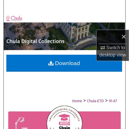
Search
Browse Collections
My Account
×
Switch to
About
desktop
view
Digital Commons Network™
Download
>
>
Home
Chula-ETD
9147