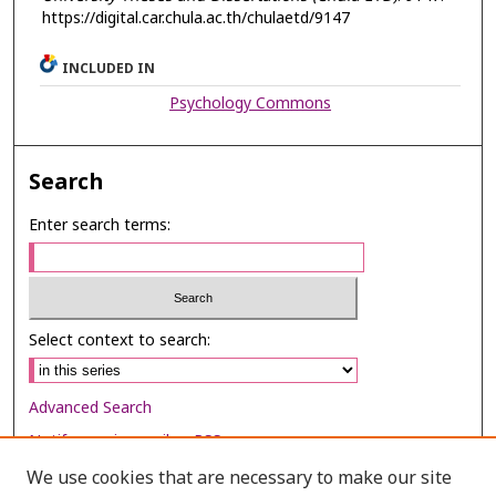
https://digital.car.chula.ac.th/chulaetd/9147
INCLUDED IN
Psychology Commons
Search
Enter search terms:
Select context to search:
Advanced Search
Notify me via email or
RSS
We use cookies that are necessary to make our site
Browse