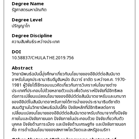
Degree Name
รัฐศาสตรมหาบัณฑิต
Degree Level
ปริญญาโท
Degree Discipline
ความสัมพันธ์ระหว่างประเทศ
DOI
10.58837/CHULA.THE.2019.756
Abstract
วิทยานิพนธ์ฉบับนี้มุ่งศึกษาเกี่ยวกับนโยบายของอียิปต์ต่อสันนิบาต
อาหรับในยุคประธานาธิบดีมูฮัมหมัด อันวาร์ ซาดัต ระหว่างค.ศ. 1970-
1981 ผู้วิจัยได้ใช้กรอบแนวคิดเกี่ยวกับการวิเคราะห์นโยบายต่าง
ประเทศที่ประกอบไปด้วยหลายตัวแปรเพื่อวิเคราะห์ปัจจัยที่มีอิทธิพล
ต่อการเปลี่ยนแปลงนโยบายของอียิปต์ต่อสันนิบาตอาหรับและบทบาท
ของอียิปต์ในสันนิบาตอาหรับภายใต้การนำของประธานาธิบดีซาดัต
สมมติฐานในวิทยานิพนธ์ฉบับนี้คือ ปัจจัยหลักที่มีอิทธิพลต่อการ
เปลี่ยนแปลงนโยบายของอียิปต์ต่อสันนิบาตอาหรับเกิดมาจากทั้งปัจจัย
ภายในและปัจจัยภายนอก ปัจจัยภายในประกอบด้วย ปัจจัยเกี่ยวกับตัว
บุคคล ปัจจัยด้านการเมือง และปัจจัยด้านเศรษฐกิจ และปัจจัยภายนอก
คือ การดำเนินนโยบายของสหภาพโซเวียตและสหรัฐอเมริกา