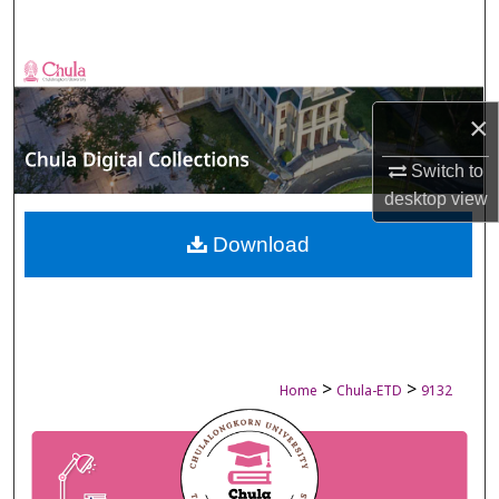
Search
Browse Collections
×
My Account
Switch to
About
desktop
view
Digital Commons Network™
Download
>
>
Home
Chula-ETD
9132