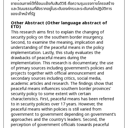
ชายแดนภาคใต้ที่ย้อนแย้งกับสันติวิธี คือความรุนแรงทางโครงสร้าง
และวัฒนธรรมที่ฝังรากอยู่ในระดับองค์กรและระดับกลไกปฏิบัติการ
ของเจ้าหน้าที่รัฐ
Other Abstract (Other language abstract of
ETD)
This research aims first to explain the changing of
security policy on the southern border insurgency.
Second, to examine the meaning, implication and
understanding of the peaceful means in the policy
implementation. Lastly, this study evaluates the
drawbacks of peaceful means during the
implementation. This research is documentary; the use
of primary sources including government’s policies and
projects together with official announcement and
secondary sources including critics, social media,
academic articles and research. The findings show that
peaceful means influences southern border provinces’
security policy to some extent with certain
characteristics. First, peaceful means has been referred
to in security policies over 17 years. However, the
peaceful means within policies is still varied from
government to government depending on government’s
approaches and the country’s leaders. Second, the
perception of government officials towards peaceful