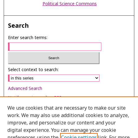
Political Science Commons
Search
Enter search terms:
Select context to search:
Advanced Search
Notify me via email or
RSS
We use cookies that are necessary to make our site
Browse
work. We may also use additional cookies to analyze,
Collections
improve, and personalize our content and your
digital experience. You can manage your cookie
Disciplines
preferences using the
Cookie settings
link. For more