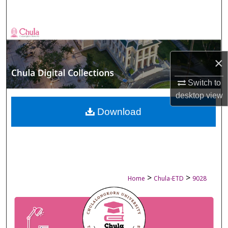
Search
Browse Collections
My Account
×
Switch to
About
desktop
view
Digital Commons Network™
Download
>
>
Home
Chula-ETD
9028