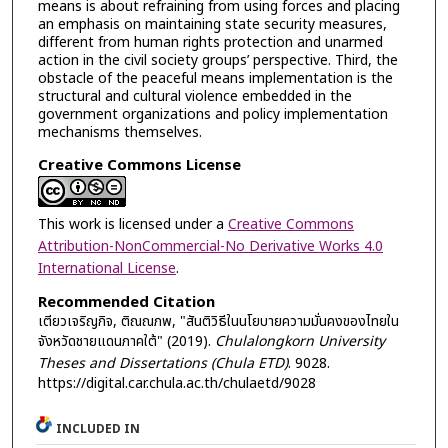
means is about refraining from using forces and placing
an emphasis on maintaining state security measures,
different from human rights protection and unarmed
action in the civil society groups’ perspective. Third, the
obstacle of the peaceful means implementation is the
structural and cultural violence embedded in the
government organizations and policy implementation
mechanisms themselves.
Creative Commons License
This work is licensed under a
Creative Commons
Attribution-NonCommercial-No Derivative Works 4.0
International License
.
Recommended Citation
เตียวเจริญกิจ, ติณณภพ, "สันติวิธีในนโยบายความมั่นคงของไทยใน
จังหวัดชายแดนภาคใต้" (2019).
Chulalongkorn University
Theses and Dissertations (Chula ETD)
. 9028.
https://digital.car.chula.ac.th/chulaetd/9028
INCLUDED IN