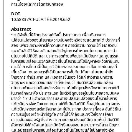
การเมืองและการจัดการปกครอง
DOI
10.58837/CHULA.THE.2019.652
Abstract
งานวิจัยชิ้นนี้มีวัตถุประสงค์ดังนี้ ประการแรก เพื่ออธิบายการ
เปลี่ยนแปลงของนโยบายความมั่นคงจังหวัดชายแดนภาคใต้ ประการที่
สอง เพื่อวิเคราะห์การให้ความหมาย การตีความ ความเข้าใจเกี่ยวกับ
แนวคิดสันติวิธีของตัวแสดงสำคัญในการกำหนดนโยบายและการนำ
นโยบายไปปฏิบัติ และ ประการสุดท้ายเพื่อประเมินปัญหาและอุปสรรค
ในการขับเคลื่อนแนวคิดสันติวิธีในนโยบายแก้ไขปัญหาจังหวัดชายแดน
ภาคใต้ การศึกษานี้เป็นการวิจัยเอกสารประกอบการสัมภาษณ์บุคคลที่
เกี่ยวข้อง โดยเอกสารที่ใช้เป็นเอกสารชั้นต้น ได้แก่ นโยบาย คำสั่ง
โครงการ คำประกาศ และ เอกสารชั้นรอง ได้แก่ ข่าวสาร บทความ
วิเคราะห์ และงานวิจัย ผลการศึกษาพบว่า สันติวิธีมีส่วนขับเคลื่อน
นโยบายด้านความมั่นคงสำหรับการแก้ไขปัญหาจังหวัดชายแดนภาคใต้
ในบางลักษณะคือ ประการแรก สันติวิธีถูกบรรจุในนโยบายความมั่นคง
มากว่า 17 ปี แต่พัฒนาการและการเปลี่ยนแปลงของนโยบายในการ
แก้ไขปัญหาจังหวัดชายแดนภาคใต้ที่เป็นสันติวิธี ขึ้นอยู่กับแนวทางการ
แก้ไขปัญหาของแต่ละรัฐบาลและผู้นำประเทศ ประการที่สอง สันติวิธีใน
ความรับรู้ของเจ้าหน้าที่รัฐคือ การไม่ใช้กำลังและคงไว้ซึ่งการรักษา
ความมั่นคงของรัฐ ซึ่งต่างจากภาคประชาสังคมที่มีความเห็นว่าสันติวิธี
คือการไม่ใช้กำลังและไม่ละเมิดสิทธิมนุษยชน และประการที่สาม ปัญหา
และอุปสรรคในการขับเคลื่อนสันติวิธีในนโยบายแก้ไขปัญหาจังหวัด