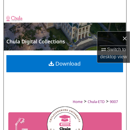
Search
Browse Collections
My Account
×
About
Switch to
desktop
view
Digital Commons Network™
Download
>
>
Home
Chula-ETD
9007