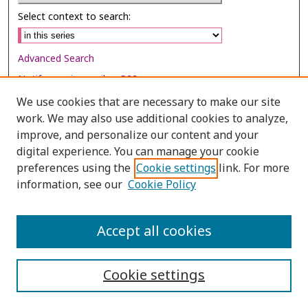
Select context to search:
Advanced Search
Notify me via email or
RSS
We use cookies that are necessary to make our site
Browse
work. We may also use additional cookies to analyze,
Collections
improve, and personalize our content and your
digital experience. You can manage your cookie
Disciplines
preferences using the
Cookie settings
link. For more
Authors
information, see our
Cookie Policy
Author Corner
Author FAQ
Accept all cookies
Cookie settings