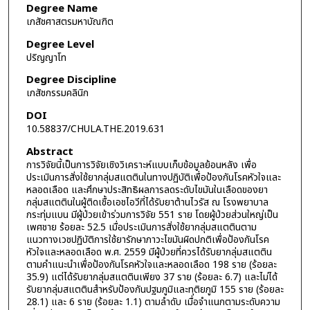
Degree Name
เภสัชศาสตรมหาบัณฑิต
Degree Level
ปริญญาโท
Degree Discipline
เภสัชกรรมคลินิก
DOI
10.58837/CHULA.THE.2019.631
Abstract
การวิจัยนี้เป็นการวิจัยเชิงวิเคราะห์แบบเก็บข้อมูลย้อนหลัง เพื่อ
ประเมินการสั่งใช้ยากลุ่มสแตตินในทางปฏิบัติเพื่อป้องกันโรคหัวใจและ
หลอดเลือด และศึกษาประสิทธิผลการลดระดับไขมันในเลือดของยา
กลุ่มสแตตินในผู้ติดเชื้อเอชไอวีที่ได้รับยาต้านไวรัส ณ โรงพยาบาล
กระทุ่มแบน มีผู้ป่วยเข้าร่วมการวิจัย 551 ราย โดยผู้ป่วยส่วนใหญ่เป็น
เพศชาย ร้อยละ 52.5 เมื่อประเมินการสั่งใช้ยากลุ่มสแตตินตาม
แนวทางเวชปฏิบัติการใช้ยารักษาภาวะไขมันผิดปกติเพื่อป้องกันโรค
หัวใจและหลอดเลือด พ.ศ. 2559 มีผู้ป่วยที่ควรได้รับยากลุ่มสแตติน
ตามคำแนะนำเพื่อป้องกันโรคหัวใจและหลอดเลือด 198 ราย (ร้อยละ
35.9) แต่ได้รับยากลุ่มสแตตินเพียง 37 ราย (ร้อยละ 6.7) และไม่ได้
รับยากลุ่มสแตตินสำหรับป้องกันปฐมภูมิและทุติยภูมิ 155 ราย (ร้อยละ
28.1) และ 6 ราย (ร้อยละ 1.1) ตามลำดับ เมื่อจำแนกตามระดับความ