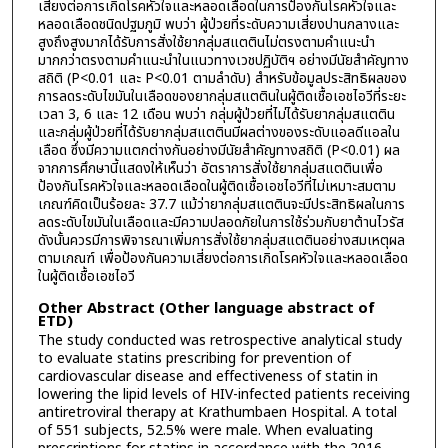
เสี่ยงต่อการเกิดโรคหัวใจและหลอดเลือดในการป้องกันโรคหัวใจและ
หลอดเลือดชนิดปฐมภูมิ พบว่า ผู้ป่วยที่ระดับความเสี่ยงปานกลางและ
สูงถึงสูงมากได้รับการสั่งใช้ยากลุ่มสแตตินไม่ตรงตามคำแนะนำ
มากกว่าตรงตามคำแนะนำในแนวทางเวชปฏิบัติฯ อย่างมีนัยสำคัญทาง
สถิติ (P<0.01 และ P<0.01 ตามลำดับ) สำหรับข้อมูลประสิทธิผลของ
การลดระดับไขมันในเลือดของยากลุ่มสแตตินในผู้ติดเชื้อเอชไอวีที่ระยะ
เวลา 3, 6 และ 12 เดือน พบว่า กลุ่มผู้ป่วยที่ไม่ได้รับยากลุ่มสแตติน
และกลุ่มผู้ป่วยที่ได้รับยากลุ่มสแตตินมีผลต่างของระดับแอลดีแอลใน
เลือด ซึ่งมีความแตกต่างกันอย่างมีนัยสำคัญทางสถิติ (P<0.01) ผล
จากการศึกษานี้แสดงให้เห็นว่า อัตราการสั่งใช้ยากลุ่มสแตตินเพื่อ
ป้องกันโรคหัวใจและหลอดเลือดในผู้ติดเชื้อเอชไอวีที่ไม่เหมาะสมตาม
เกณฑ์คิดเป็นร้อยละ 37.7 แม้ว่ายากลุ่มสแตตินจะมีประสิทธิผลในการ
ลดระดับไขมันในเลือดและมีความปลอดภัยในการใช้ร่วมกับยาต้านไวรัส
ดังนั้นควรมีการพิจารณาเพิ่มการสั่งใช้ยากลุ่มสแตตินอย่างสมเหตุผล
ตามเกณฑ์ เพื่อป้องกันความเสี่ยงต่อการเกิดโรคหัวใจและหลอดเลือด
ในผู้ติดเชื้อเอชไอวี
Other Abstract (Other language abstract of
ETD)
The study conducted was retrospective analytical study
to evaluate statins prescribing for prevention of
cardiovascular disease and effectiveness of statin in
lowering the lipid levels of HIV-infected patients receiving
antiretroviral therapy at Krathumbaen Hospital. A total
of 551 subjects, 52.5% were male. When evaluating