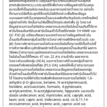
ผลิตภัณฑ์กลุ่มดังกล่าว ปัจจุบันมีการนำเทคโนโลยีเมตาโบโลมิกส์
(metabolomics) มาประยุกต์ใช้เพื่อวิเคราะห์ข้อมูลสารชีวโมเลกุล
ขนาดเล็กที่เป็นองค์ประกอบในระบบอาหารอย่างกว้างขวาง อย่างไร
ก็ตามงานวิจัยที่ประยุกต์ใช้เทคโนโลยีดังกล่าวเพื่อศึกษาข้อมูล
แบบแผนทางชีวโมเลกุลของน้ำนมและผลิตภัณฑ์นมในประเทศไทยยังมี
อยู่อย่างจำกัด ดังนั้นงานวิจัยนี้จึงมีวัตถุประสงค์เพื่อ (i) วิเคราะห์
ข้อมูลสารเมตาบอไลต์ชนิดระเหยยากและกรดไขมันในน้ำนมดิบที่ได้จาก
ฟาร์มโคนมอินทรีย์และฟาร์มโคนมทั่วไปโดยใช้เทคนิค 1H-NMR และ
GC-FID (ii) เปรียบเทียบความแตกต่างระหว่างข้อมูลดังกล่าวใน
น้ำนมดิบทั้งสองกลุ่มด้วยวิธีการวิเคราะห์ทางสถิติหลายตัวแปร และ
(iii) วิเคราะห์หาสารเมตาบอไลต์และกรดไขมันที่สามารถใช้เป็นตัวบ่งชี้
ทางชีวภาพเพื่อระบุอัตลักษณ์ทางชีวโมเลกุลของน้ำนมอินทรีย์ ผลการ
วิจัยพบว่าสามารถระบุชนิดของสารเมตาบอไลต์ชนิดระเหยยากและกรด
ไขมันในน้ำนมได้ทั้งหมด 47 และ 22 สาร ตามลำดับ ผลจากการ
วิเคราะห์แบบจัดกลุ่ม (HCA) และการวิเคราะห์จำแนกกลุ่มด้วยการ
ถดถอยกำลังสองน้อยที่สุด (PLS-DA) แสดงให้เห็นว่าสามารถแยก
ข้อมูลสารเมตาบอไลต์ชนิดระเหยยากและข้อมูลกรดไขมันของกลุ่ม
ตัวอย่างน้ำนมดิบที่ได้จากฟาร์มโคนมอินทรีย์ออกจากฟาร์มโคนมทั่วไป
ได้ โดยสามารถใช้ค่าปริมาณสัมพัทธ์ของสารเมตาบอไลต์ชนิด 1,6-
anhydro-β-D-glucose, betaine, N-acetylaminoacid,
histidine, acetoacetate, formate, 4-pyridoxate,
acetylcarnitine, N-acetylglutamate, hippurate และกรดไข
มันชนิด undecanoic acid, myristoleic acid, caprylic acid,
lauric acid, capric acid, tridecanoic acid, cis-8,11,14-
eicosatrienoic acid, linolenic acid, caproic acid และ