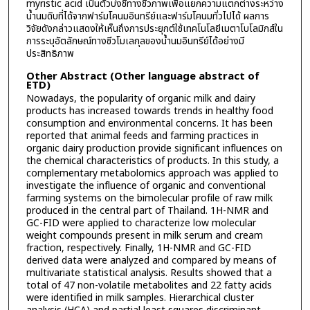
myristic acid เป็นตัวบ่งชี้ทางชีวภาพเพื่อแยกความแตกต่างระหว่าง
น้ำนมดิบที่ได้จากฟาร์มโคนมอินทรีย์และฟาร์มโคนมทั่วไปได้ ผลการ
วิจัยดังกล่าวแสดงให้เห็นถึงการประยุกต์ใช้เทคโนโลยีเมตาโบโลมิกส์ใน
การระบุอัตลักษณ์ทางชีวโมเลกุลของน้ำนมอินทรีย์ได้อย่างมี
ประสิทธิภาพ
Other Abstract (Other language abstract of
ETD)
Nowadays, the popularity of organic milk and dairy
products has increased towards trends in healthy food
consumption and environmental concerns. It has been
reported that animal feeds and farming practices in
organic dairy production provide significant influences on
the chemical characteristics of products. In this study, a
complementary metabolomics approach was applied to
investigate the influence of organic and conventional
farming systems on the bimolecular profile of raw milk
produced in the central part of Thailand. 1H-NMR and
GC-FID were applied to characterize low molecular
weight compounds present in milk serum and cream
fraction, respectively. Finally, 1H-NMR and GC-FID
derived data were analyzed and compared by means of
multivariate statistical analysis. Results showed that a
total of 47 non-volatile metabolites and 22 fatty acids
were identified in milk samples. Hierarchical cluster