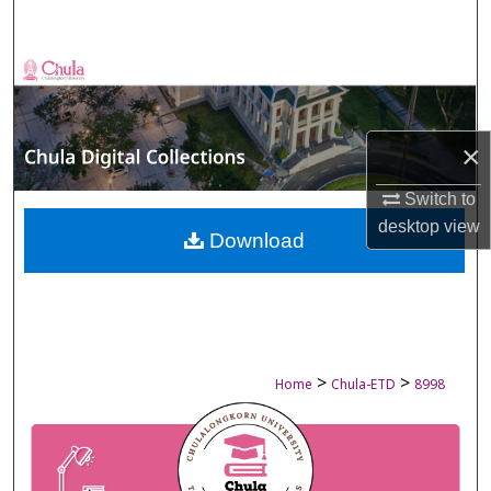
Search
Browse Collections
My Account
×
About
Switch to
desktop
view
Digital Commons Network™
Download
>
>
Home
Chula-ETD
8998