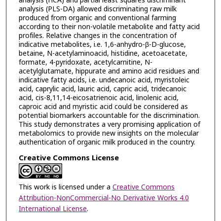
analysis (HCA) and partial least squares discriminant
analysis (PLS-DA) allowed discriminating raw milk
produced from organic and conventional farming
according to their non-volatile metabolite and fatty acid
profiles. Relative changes in the concentration of
indicative metabolites, i.e. 1,6-anhydro-β-D-glucose,
betaine, N-acetylaminoacid, histidine, acetoacetate,
formate, 4-pyridoxate, acetylcarnitine, N-
acetylglutamate, hippurate and amino acid residues and
indicative fatty acids, i.e. undecanoic acid, myristoleic
acid, caprylic acid, lauric acid, capric acid, tridecanoic
acid, cis-8,11,14-eicosatrienoic acid, linolenic acid,
caproic acid and myristic acid could be considered as
potential biomarkers accountable for the discrimination.
This study demonstrates a very promising application of
metabolomics to provide new insights on the molecular
authentication of organic milk produced in the country.
Creative Commons License
This work is licensed under a
Creative Commons
Attribution-NonCommercial-No Derivative Works 4.0
International License
.