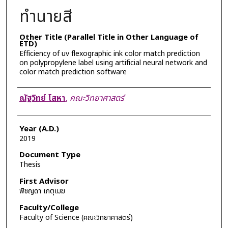
ทำนายสี
Other Title (Parallel Title in Other Language of
ETD)
Efficiency of uv flexographic ink color match prediction
on polypropylene label using artificial neural network and
color match prediction software
Author
ณัฐวิทย์ โสหา
,
คณะวิทยาศาสตร์
Year (A.D.)
2019
Document Type
Thesis
First Advisor
พิชญดา เกตุเมฆ
Faculty/College
Faculty of Science (คณะวิทยาศาสตร์)