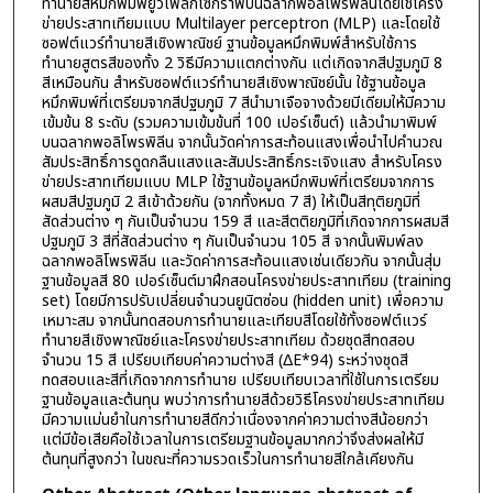
ทำนายสีหมึกพิมพ์ยูวีเฟล็กโซกราฟีบนฉลากพอลิโพรพิลีนโดยใช้โครง
ข่ายประสาทเทียมแบบ Multilayer perceptron (MLP) และโดยใช้
ซอฟต์แวร์ทำนายสีเชิงพาณิชย์ ฐานข้อมูลหมึกพิมพ์สำหรับใช้การ
ทำนายสูตรสีของทั้ง 2 วิธีมีความแตกต่างกัน แต่เกิดจากสีปฐมภูมิ 8
สีเหมือนกัน สำหรับซอฟต์แวร์ทำนายสีเชิงพาณิชย์นั้น ใช้ฐานข้อมูล
หมึกพิมพ์ที่เตรียมจากสีปฐมภูมิ 7 สีนำมาเจือจางด้วยมีเดียมให้มีความ
เข้มข้น 8 ระดับ (รวมความเข้มข้นที่ 100 เปอร์เซ็นต์) แล้วนำมาพิมพ์
บนฉลากพอลิโพรพิลีน จากนั้นวัดค่าการสะท้อนแสงเพื่อนำไปคำนวณ
สัมประสิทธิ์การดูดกลืนแสงและสัมประสิทธิ์กระเจิงแสง สำหรับโครง
ข่ายประสาทเทียมแบบ MLP ใช้ฐานข้อมูลหมึกพิมพ์ที่เตรียมจากการ
ผสมสีปฐมภูมิ 2 สีเข้าด้วยกัน (จากทั้งหมด 7 สี) ให้เป็นสีทุติยภูมิที่
สัดส่วนต่าง ๆ กันเป็นจำนวน 159 สี และสีตติยภูมิที่เกิดจากการผสมสี
ปฐมภูมิ 3 สีที่สัดส่วนต่าง ๆ กันเป็นจำนวน 105 สี จากนั้นพิมพ์ลง
ฉลากพอลิโพรพิลีน และวัดค่าการสะท้อนแสงเช่นเดียวกัน จากนั้นสุ่ม
ฐานข้อมูลสี 80 เปอร์เซ็นต์มาฝึกสอนโครงข่ายประสาทเทียม (training
set) โดยมีการปรับเปลี่ยนจำนวนยูนิตซ่อน (hidden unit) เพื่อความ
เหมาะสม จากนั้นทดสอบการทำนายและเทียบสีโดยใช้ทั้งซอฟต์แวร์
ทำนายสีเชิงพาณิชย์และโครงข่ายประสาทเทียม ด้วยชุดสีทดสอบ
จำนวน 15 สี เปรียบเทียบค่าความต่างสี (ΔE*94) ระหว่างชุดสี
ทดสอบและสีที่เกิดจากการทำนาย เปรียบเทียบเวลาที่ใช้ในการเตรียม
ฐานข้อมูลและต้นทุน พบว่าการทำนายสีด้วยวิธีโครงข่ายประสาทเทียม
มีความแม่นยำในการทำนายสีดีกว่าเนื่องจากค่าความต่างสีน้อยกว่า
แต่มีข้อเสียคือใช้เวลาในการเตรียมฐานข้อมูลมากกว่าจึงส่งผลให้มี
ต้นทุนที่สูงกว่า ในขณะที่ความรวดเร็วในการทำนายสีใกล้เคียงกัน