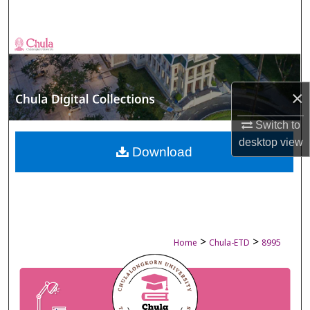
Search
Browse Collections
My Account
×
About
Switch to
desktop
view
Digital Commons Network™
Download
>
>
Home
Chula-ETD
8995