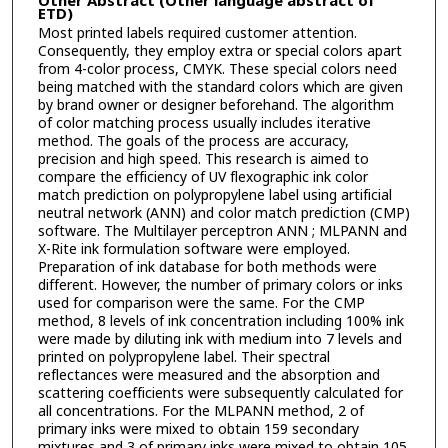
Other Abstract (Other language abstract of
ETD)
Most printed labels required customer attention.
Consequently, they employ extra or special colors apart
from 4-color process, CMYK. These special colors need
being matched with the standard colors which are given
by brand owner or designer beforehand. The algorithm
of color matching process usually includes iterative
method. The goals of the process are accuracy,
precision and high speed. This research is aimed to
compare the efficiency of UV flexographic ink color
match prediction on polypropylene label using artificial
neutral network (ANN) and color match prediction (CMP)
software. The Multilayer perceptron ANN ; MLPANN and
X-Rite ink formulation software were employed.
Preparation of ink database for both methods were
different. However, the number of primary colors or inks
used for comparison were the same. For the CMP
method, 8 levels of ink concentration including 100% ink
were made by diluting ink with medium into 7 levels and
printed on polypropylene label. Their spectral
reflectances were measured and the absorption and
scattering coefficients were subsequently calculated for
all concentrations. For the MLPANN method, 2 of
primary inks were mixed to obtain 159 secondary
mixtures and 3 of primary inks were mixed to obtain 105