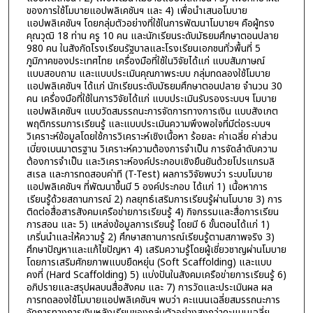
ของการใช้โมบายแอปพลิเคชันฯ และ 4) เพื่อนำเสนอโมบาย
แอปพลิเคชันฯ โดยกลุ่มตัวอย่างที่ใช้ในการพัฒนาโมบายฯ คือผู้ทรง
คุณวุฒิ 18 ท่าน ครู 10 คน และนักเรียนระดับมัธยมศึกษาตอนปลาย
980 คน ในสังกัดโรงเรียนรัฐบาลและโรงเรียนเอกชนทั่วพื้นที่ 5
ภูมิภาคของประเทศไทย เครื่องมือที่ใช้ในวิจัยได้แก่ แบบสัมภาษณ์
แบบสอบถาม และแบบประเมินคุณภาพระบบ กลุ่มทดลองใช้โมบาย
แอปพลิเคชันฯ ได้แก่ นักเรียนระดับมัธยมศึกษาตอนปลาย จำนวน 30
คน เครื่องมือที่ใช้ในการวิจัยได้แก่ แบบประเมินรับรองระบบฯ โมบาย
แอปพลิเคชันฯ แบบวัดสมรรถนะการจัดการทางการเงิน แบบสังเกต
พฤติกรรมการเรียนรู้ และแบบประเมินความพึงพอใจที่มีต่อระบบฯ
วิเคราะห์ข้อมูลโดยใช้การวิเคราะห์เชิงเนื้อหา ร้อยละ ค่าเฉลี่ย ค่าส่วน
เบี่ยงเบนมาตรฐาน วิเคราะห์ความต้องการจำเป็น การจัดลำดับความ
ต้องการจำเป็น และวิเคราะห์องค์ประกอบเชิงยืนยันด้วยโปรแกรมลิ
สเรล และการทดสอบค่าที (T-Test) ผลการวิจัยพบว่า ระบบโมบาย
แอปพลิเคชันฯ ที่พัฒนาขึ้นมี 5 องค์ประกอบ ได้แก่ 1) เนื้อหาการ
เรียนรู้ด้วยสถานการณ์ 2) กลยุทธ์เสริมการเรียนรู้ผ่านโมบาย 3) การ
ติดต่อสื่อสารสังคมเครือข่ายการเรียนรู้ 4) กิจกรรมและสื่อการเรียน
การสอน และ 5) แหล่งข้อมูลการเรียนรู้ โดยมี 6 ขั้นตอนได้แก่ 1)
เกริ่นนำและให้ความรู้ 2) ศึกษาสถานการณ์เรียนรู้ตามสภาพจริง 3)
ศึกษาปัญหาและแก้ไขปัญหา 4) เสริมความรู้โดยผู้เชี่ยวชาญผ่านโมบาย
โดยการเสริมศักยภาพแบบยืดหยุ่น (Soft Scaffolding) และแบบ
คงที่ (Hard Scaffolding) 5) แบ่งปันในสังคมเครือข่ายการเรียนรู้ 6)
อภิปรายและสรุปผลบนสื่อสังคม และ 7) การวัดและประเมินผล ผล
การทดลองใช้โมบายแอปพลิเคชันฯ พบว่า คะแนนเฉลี่ยสมรรถนะการ
จัดการทางการเงินหลังเรียนของกลุ่มตัวอย่างสูงกว่าคะแนนเฉลี่ย