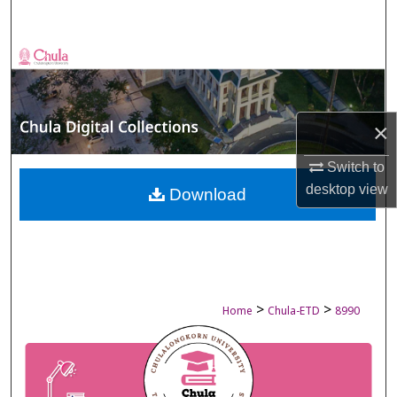
Search
Browse Collections
My Account
×
About
Switch to
desktop
view
Digital Commons Network™
Download
>
>
Home
Chula-ETD
8990