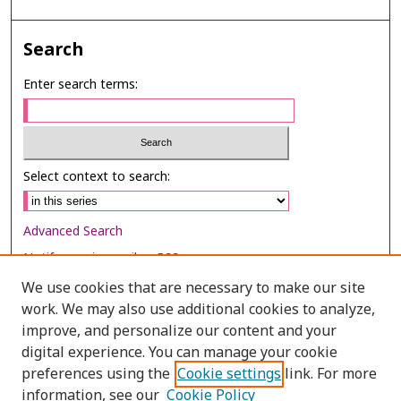
Search
Enter search terms:
Select context to search:
Advanced Search
Notify me via email or
RSS
We use cookies that are necessary to make our site
Browse
work. We may also use additional cookies to analyze,
improve, and personalize our content and your
Collections
digital experience. You can manage your cookie
Disciplines
preferences using the
Cookie settings
link. For more
Authors
information, see our
Cookie Policy