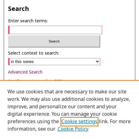
Search
Enter search terms:
Select context to search:
Advanced Search
Notify me via email or
RSS
We use cookies that are necessary to make our site
Browse
work. We may also use additional cookies to analyze,
Collections
improve, and personalize our content and your
digital experience. You can manage your cookie
Disciplines
preferences using the
Cookie settings
link. For more
Authors
information, see our
Cookie Policy