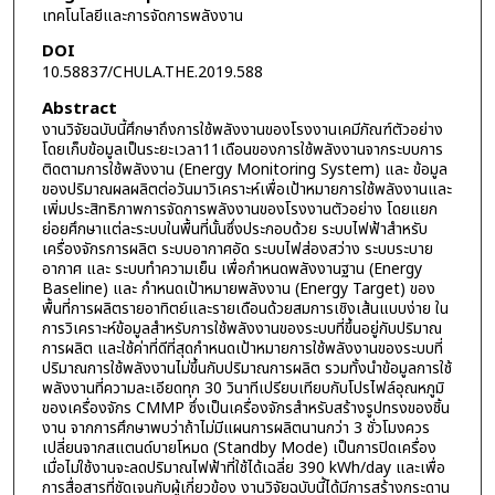
เทคโนโลยีและการจัดการพลังงาน
DOI
10.58837/CHULA.THE.2019.588
Abstract
งานวิจัยฉบับนี้ศึกษาถึงการใช้พลังงานของโรงงานเคมีภัณฑ์ตัวอย่าง
โดยเก็บข้อมูลเป็นระยะเวลา11เดือนของการใช้พลังงานจากระบบการ
ติดตามการใช้พลังงาน (Energy Monitoring System) และ ข้อมูล
ของปริมาณผลผลิตต่อวันมาวิเคราะห์เพื่อเป้าหมายการใช้พลังงานและ
เพิ่มประสิทธิภาพการจัดการพลังงานของโรงงานตัวอย่าง โดยแยก
ย่อยศึกษาแต่ละระบบในพื้นที่นั้นซึ่งประกอบด้วย ระบบไฟฟ้าสำหรับ
เครื่องจักรการผลิต ระบบอากาศอัด ระบบไฟส่องสว่าง ระบบระบาย
อากาศ และ ระบบทำความเย็น เพื่อกำหนดพลังงานฐาน (Energy
Baseline) และ กำหนดเป้าหมายพลังงาน (Energy Target) ของ
พื้นที่การผลิตรายอาทิตย์และรายเดือนด้วยสมการเชิงเส้นแบบง่าย ใน
การวิเคราะห์ข้อมูลสำหรับการใช้พลังงานของระบบที่ขึ้นอยู่กับปริมาณ
การผลิต และใช้ค่าที่ดีที่สุดกำหนดเป้าหมายการใช้พลังงานของระบบที่
ปริมาณการใช้พลังงานไม่ขึ้นกับปริมาณการผลิต รวมทั้งนำข้อมูลการใช้
พลังงานที่ความละเอียดทุก 30 วินาทีเปรียบเทียบกับโปรไฟล์อุณหภูมิ
ของเครื่องจักร CMMP ซึ่งเป็นเครื่องจักรสำหรับสร้างรูปทรงของชิ้น
งาน จากการศึกษาพบว่าถ้าไม่มีแผนการผลิตนานกว่า 3 ชั่วโมงควร
เปลี่ยนจากสแตนด์บายโหมด (Standby Mode) เป็นการปิดเครื่อง
เมื่อไม่ใช้งานจะลดปริมาณไฟฟ้าที่ใช้ได้เฉลี่ย 390 kWh/day และเพื่อ
การสื่อสารที่ชัดเจนกับผู้เกี่ยวข้อง งานวิจัยฉบับนี้ได้มีการสร้างกระดาน