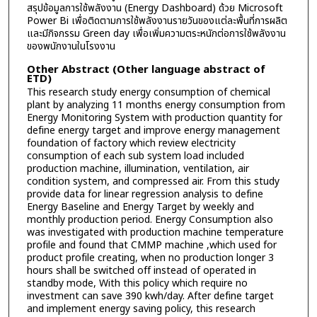
สรุปข้อมูลการใช้พลังงาน (Energy Dashboard) ด้วย Microsoft
Power Bi เพื่อติดตามการใช้พลังงานรายวันของแต่ละพื้นที่การผลิต
และมีกิจกรรม Green day เพื่อเพิ่มความตระหนักต่อการใช้พลังงาน
ของพนักงานในโรงงาน
Other Abstract (Other language abstract of
ETD)
This research study energy consumption of chemical
plant by analyzing 11 months energy consumption from
Energy Monitoring System with production quantity for
define energy target and improve energy management
foundation of factory which review electricity
consumption of each sub system load included
production machine, illumination, ventilation, air
condition system, and compressed air. From this study
provide data for linear regression analysis to define
Energy Baseline and Energy Target by weekly and
monthly production period. Energy Consumption also
was investigated with production machine temperature
profile and found that CMMP machine ,which used for
product profile creating, when no production longer 3
hours shall be switched off instead of operated in
standby mode, With this policy which require no
investment can save 390 kwh/day. After define target
and implement energy saving policy, this research