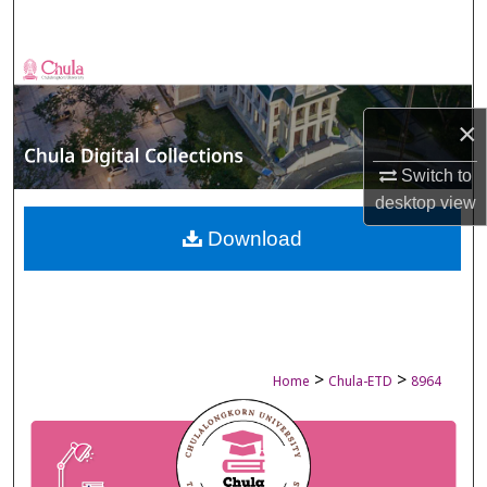
Search
Browse Collections
×
My Account
Switch to
About
desktop
view
Digital Commons Network™
Download
>
>
Home
Chula-ETD
8964