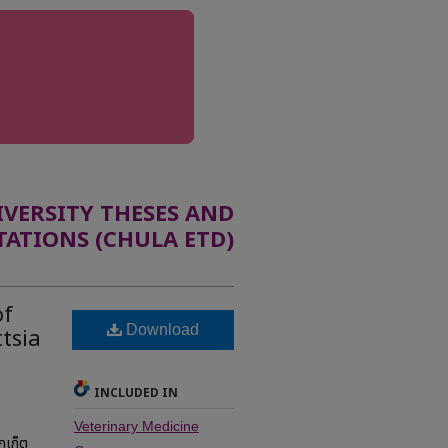
ERSITY THESES AND
TATIONS (CHULA ETD)
of
Download
tsia
INCLUDED IN
Veterinary Medicine
กเก็ต