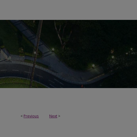
<
Previous
Next
>