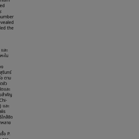
phism
ved
.
 number
evealed
ded the
์ และ
าหะใน
อง
ุรินทร์
ื้อ ตาม
ตซัว
นิดและ
ัยสำคัญ
Chi-
) และ
lis
์ใกล้ชิด
ากหลาย
ื้อ P.