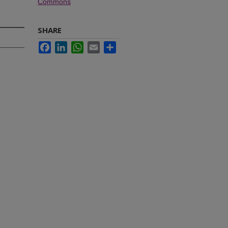
Commons
SHARE
Facebook
LinkedIn
WhatsApp
Email
Share