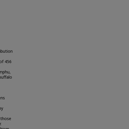
ibution
 of 456
amphu,
uffalo
ens
by
t those
.