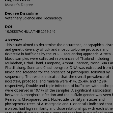
Degree Level
Master's Degree
Degree Discipline
Veterinary Science and Technology
DOI
10.58837/CHULA.THE.2019.546
Abstract
This study aimed to determine the occurrence, geographical distr
and genetic diversity of tick and mosquito-borne protozoa and
rickettsia in buffaloes by the PCR – sequencing approach. A total
blood samples were collected in provinces of Thailand including
Mukdahan, Uthai Thani, Lampang, Amnat Charoen, Nong Bua L
Phatthalung, Surin and Chachoengsao. DNA was extracted from b
blood and screened for the presence of pathogens, followed by
sequencing. The results indicated that the overall prevalence of
rickettsia, protozoa, and malaria were 41%, 25.4%, and 12.9%
respectively. Double and triple infection of buffaloes with pathog
were observed in 19.1% of the samples. A significant association
between A. marginale infection and the buffalo gender was seen 
Pearson’s Chi-squared test. Nucleotide identity matrixes and
phylogenetic trees of A. marginale and T. orientalis indicated tha
isolates had high similarity and close relationships with each other