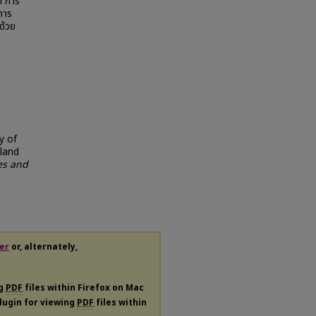
ก การ
การ
ด้วย
y of
iland
es and
er
or, alternately,
ng
PDF
files within Firefox on Mac
plugin for viewing
PDF
files within