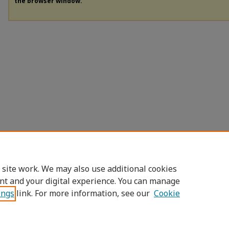
the browser window.
 site work. We may also use additional cookies
nt and your digital experience. You can manage
ings
link. For more information, see our
Cookie
Home
|
About
|
FAQ
|
My Account
|
Access