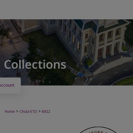
Account
>
>
Home
Chula-ETD
8922