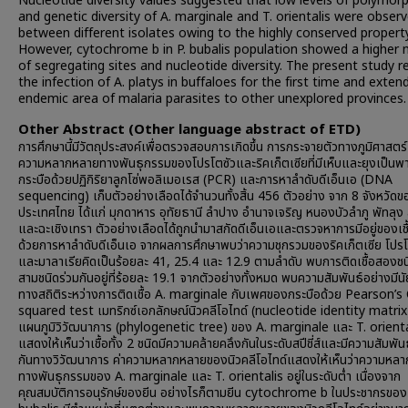
Nucleotide diversity values suggested that low levels of polymor
and genetic diversity of A. marginale and T. orientalis were obser
between different isolates owing to the highly conserved property
However, cytochrome b in P. bubalis population showed a higher
of segregating sites and nucleotide diversity. The present study r
the infection of A. platys in buffaloes for the first time and exten
endemic area of malaria parasites to other unexplored provinces.
Other Abstract (Other language abstract of ETD)
การศึกษานี้มีวัตถุประสงค์เพื่อตรวจสอบการเกิดขึ้น การกระจายตัวทางภูมิศาสตร
ความหลากหลายทางพันธุกรรมของโปรโตซัวและริคเก็ตเซียที่มีเห็บและยุงเป็นพ
กระบือด้วยปฏิกิริยาลูกโซ่พอลิเมอเรส (PCR) และการหาลำดับดีเอ็นเอ (DNA
sequencing) เก็บตัวอย่างเลือดได้จำนวนทั้งสิ้น 456 ตัวอย่าง จาก 8 จังหวัดข
ประเทศไทย ได้แก่ มุกดาหาร อุทัยธานี ลำปาง อำนาจเจริญ หนองบัวลำภู พัทลุง ส
และฉะเชิงเทรา ตัวอย่างเลือดได้ถูกนำมาสกัดดีเอ็นเอและตรวจหาการมีอยู่ของเช
ด้วยการหาลำดับดีเอ็นเอ จากผลการศึกษาพบว่าความชุกรวมของริคเก็ตเซีย โปรโ
และมาลาเรียคิดเป็นร้อยละ 41, 25.4 และ 12.9 ตามลำดับ พบการติดเชื้อสองช
สามชนิดร่วมกันอยู่ที่ร้อยละ 19.1 จากตัวอย่างทั้งหมด พบความสัมพันธ์อย่างมีน
ทางสถิติระหว่างการติดเชื้อ A. marginale กับเพศของกระบือด้วย Pearson’s 
squared test เมทริกซ์เอกลักษณ์นิวคลีโอไทด์ (nucleotide identity matrix
แผนภูมิวิวัฒนาการ (phylogenetic tree) ของ A. marginale และ T. orienta
แสดงให้เห็นว่าเชื้อทั้ง 2 ชนิดมีความคล้ายคลึงกันในระดับสปีชี่ส์และมีความสัมพันธ
กันทางวิวัฒนาการ ค่าความหลากหลายของนิวคลีโอไทด์แสดงให้เห็นว่าความหล
ทางพันธุกรรมของ A. marginale และ T. orientalis อยู่ในระดับต่ำ เนื่องจาก
คุณสมบัติการอนุรักษ์ของยีน อย่างไรก็ตามยีน cytochrome b ในประชากรของเช