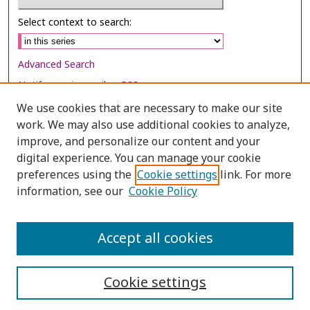
Select context to search:
Advanced Search
Notify me via email or
RSS
We use cookies that are necessary to make our site
Browse
work. We may also use additional cookies to analyze,
Collections
improve, and personalize our content and your
digital experience. You can manage your cookie
Disciplines
preferences using the
Cookie settings
link. For more
Authors
information, see our
Cookie Policy
Author Corner
Author FAQ
Accept all cookies
Cookie settings