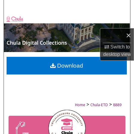
Search
Browse Collections
×
My Account
Switch to
About
desktop
view
Digital Commons Network™
Download
>
>
Home
Chula-ETD
8889