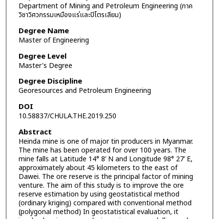
Department of Mining and Petroleum Engineering (ภาค
วิชาวิศวกรรมเหมืองแร่และปิโตรเลียม)
Degree Name
Master of Engineering
Degree Level
Master's Degree
Degree Discipline
Georesources and Petroleum Engineering
DOI
10.58837/CHULA.THE.2019.250
Abstract
Heinda mine is one of major tin producers in Myanmar.
The mine has been operated for over 100 years. The
mine falls at Latitude 14° 8’ N and Longitude 98° 27’ E,
approximately about 45 kilometers to the east of
Dawei. The ore reserve is the principal factor of mining
venture. The aim of this study is to improve the ore
reserve estimation by using geostatistical method
(ordinary kriging) compared with conventional method
(polygonal method) In geostatistical evaluation, it