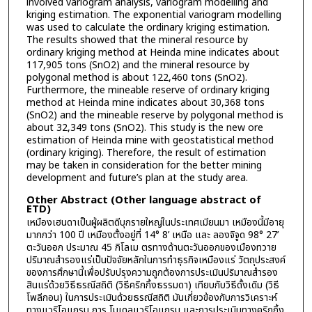
involved variogram analysis, variogram modelling and
kriging estimation. The exponential variogram modelling
was used to calculate the ordinary kriging estimation.
The results showed that the mineral resource by
ordinary kriging method at Heinda mine indicates about
117,905 tons (SnO2) and the mineral resource by
polygonal method is about 122,460 tons (SnO2).
Furthermore, the mineable reserve of ordinary kriging
method at Heinda mine indicates about 30,368 tons
(SnO2) and the mineable reserve by polygonal method is
about 32,349 tons (SnO2). This study is the new ore
estimation of Heinda mine with geostatistical method
(ordinary kriging). Therefore, the result of estimation
may be taken in consideration for the better mining
development and future’s plan at the study area.
Other Abstract (Other language abstract of
ETD)
เหมืองเฮนดาเป็นผู้ผลิตดีบุกรายใหญ่ในประเทศเมียนมา เหมืองนี้มีอายุ
มากกว่า 100 ปี เหมืองตั้งอยู่ที่ 14° 8’ เหนือ และ ลองจิจูด 98° 27’
ตะวันออก ประมาณ 45 กิโลเม ตรทางด้านตะวันออกของเมืองทวาย
ปริมาณสำรองแร่เป็นปัจจัยหลักในการทำธุรกิจเหมืองแร่ วัตถุประสงค์
ของการศึกษานี้เพื่อปรับปรุงความถูกต้องการประเมินปริมาณสำรอง
สินแร่ด้วยวิธีธรณีสถิติ (วิธีคริกกิ้งธรรมดา) เทียบกับวิธีดั้งเดิม (วิธี
โพลีกอน) ในการประเมินด้วยธรณีสถิติ มันเกี่ยวข้องกับการวิเคราะห์
ทางแวริโอแกรม การ โมเดลแวริโอแกรม และการประเมินทางคริกกิ้ง