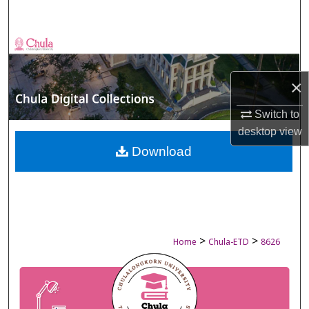
Search
Browse Collections
My Account
×
Switch to
About
desktop
view
Digital Commons Network™
Download
>
>
Home
Chula-ETD
8626