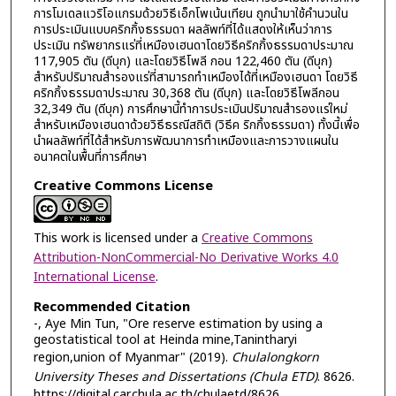
การโมเดลแวริโอแกรมด้วยวิธีเอ็กโพเน้นเทียน ถูกนำมาใช้คำนวนใน
การประเมินแบบคริกกิ้งธรรมดา ผลลัพท์ที่ได้แสดงให้เห็นว่าการ
ประเมิน ทรัพยากรแร่ที่เหมืองเฮนดาโดยวิธีคริกกิ้งธรรมดาประมาณ
117,905 ตัน (ดีบุก) และโดยวิธีโพลี กอน 122,460 ตัน (ดีบุก)
สำหรับปริมาณสำรองแร่ที่สามารถทำเหมืองได้ที่เหมืองเฮนดา โดยวิธี
คริกกิ้งธรรมดาประมาณ 30,368 ตัน (ดีบุก) และโดยวิธีโพลีกอน
32,349 ตัน (ดีบุก) การศึกษานี้ทำการประเมินปริมาณสำรองแร่ใหม่
สำหรับเหมืองเฮนดาด้วยวิธีธรณีสถิติ (วิธีค ริกกิ้งธรรมดา) ทั้งนี้เพื่อ
นำผลลัพท์ที่ได้สำหรับการพัฒนาการทำเหมืองและการวางแผนใน
อนาคตในพื้นที่การศึกษา
Creative Commons License
This work is licensed under a
Creative Commons
Attribution-NonCommercial-No Derivative Works 4.0
International License
.
Recommended Citation
-, Aye Min Tun, "Ore reserve estimation by using a
geostatistical tool at Heinda mine,Tanintharyi
region,union of Myanmar" (2019).
Chulalongkorn
University Theses and Dissertations (Chula ETD)
. 8626.
https://digital.car.chula.ac.th/chulaetd/8626