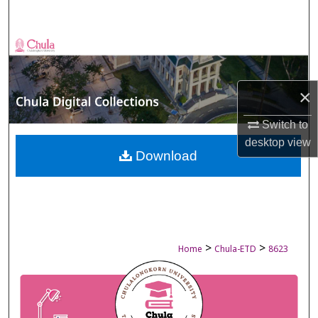
Search
Browse Collections
My Account
×
About
Switch to
desktop
view
Digital Commons Network™
Download
>
>
Home
Chula-ETD
8623