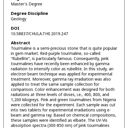
Master's Degree
Degree Discipline
Geology
DOI
10.58837/CHULA.THE.2019.247
Abstract
Tourmaline is a semi-precious stone that is quite popular
in gem market. Red-purple tourmaline, so-called
“Rubellite”, is particularly famous. Consequently, pink
tourmalines have recently been enhanced by gamma
radiation to intensify color as rubellite. In this study, an
electron beam technique was applied for experimental
treatment. Moreover, gamma ray irradiation was also
applied to treat the same sample collection for
comparison. Color enhancement was designed for both
radiations at three levels of doses, i.e., 400, 800, and
1,200 kilogreys. Pink and green tourmalines from Nigeria
were collected for the experiment. Each sample was cut
into two tablets for experimental irradiations using e-
beam and gamma ray. Based on chemical compositions,
these samples were identified as elbaite. The UV-Vis
absorption spectra (300-850 nm) of pink tourmalines