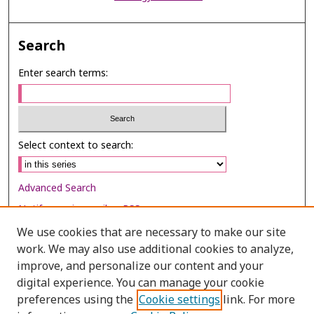
Search
Enter search terms:
Select context to search:
Advanced Search
Notify me via email or
RSS
We use cookies that are necessary to make our site
Browse
work. We may also use additional cookies to analyze,
improve, and personalize our content and your
Collections
digital experience. You can manage your cookie
Disciplines
preferences using the
Cookie settings
link. For more
Authors