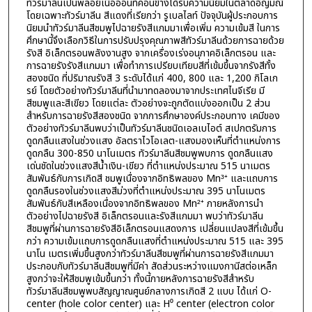
ทัวร์มาลีนเป็นพลอยเนื้ออ่อนที่ค่อนข้างได้รับความนิยมในตลาดอัญมณี
โดยเฉพาะทัวร์มาลีน สีแดงที่เรียกว่า รูเบลไลท์ ปัจจุบันผู้ประกอบการ
นิยมนำทัวร์มาลีนสีชมพูไปฉายรังสีแกมมาเพื่อเพิ่ม ความเข้มสี ในการ
ศึกษานี้จึงเลือกวิธีในการปรับปรุงคุณภาพสีทัวร์มาลีนด้วยการฉายด้วย
รังสี อิเล็กตรอนพลังงานสูง จากเครื่องเร่งอนุภาคอิเล็กตรอน และ
การฉายรังรังสีแกมมา เพื่อทำการเปรียบเทียบสีที่เข้มขึ้นจากรังสีทั้ง
สองชนิด ที่ปริมาณรังสี 3 ระดับได้แก่ 400, 800 และ 1,200 กิโลเก
รย์ โดยตัวอย่างทัวร์มาลีนที่นำมาทดลองมาจากประเทศไนจีเรีย มี
สีชมพูและสีเขียว โดยแต่ละ ตัวอย่างจะถูกตัดแบ่งออกเป็น 2 ส่วน
สำหรับการฉายรังสีสองชนิด จากการศึกษาองค์ประกอบทาง เคมีของ
ตัวอย่างทัวร์มาลีนพบว่าเป็นทัวร์มาลีนชนิดเอลเบไอต์ สเปกตรัมการ
ดูดกลืนแสงในช่วงแสง อัลตราไวโอเลต-แสงมองเห็นที่ตำแหน่งการ
ดูดกลืน 300-850 นาโนเมตร ทัวร์มาลีนสีชมพูพบการ ดูดกลืนแสง
เด่นชัดในช่วงแสงสีน้ำเงิน-เขียว ที่ตำแหน่งประมาณ 515 นาเมตร
สัมพันธ์กับการเกิดสี ชมพูเนื่องจากอิทธิพลของ Mn³⁺ และแถบการ
ดูดกลืนรองในช่วงแสงสีม่วงที่ตำแหน่งประมาณ 395 นาโนเมตร
สัมพันธ์กับสีเหลืองเนื่องจากอิทธิพลของ Mn²⁺ ภายหลังการนำ
ตัวอย่างไปฉายรังสี อิเล็กตรอนและรังสีแกมมา พบว่าทัวร์มาลีน
สีชมพูที่ผ่านการฉายรังสีอิเล็กตรอนแสดงการ เปลี่ยนแปลงสีที่เข้มขึ้น
กว่า ความเข้มแถบการดูดกลืนแสงที่ตำแหน่งประมาณ 515 และ 395
นาโน เมตรเพิ่มขึ้นสูงกว่าทัวร์มาลีนสีชมพูที่ผ่านการฉายรังสีแกมมา
ประกอบกับทัวร์มาลีนสีชมพูที่มีค่า สัดส่วนระหว่างแมงกานีสต่อเหล็ก
สูงกว่าจะให้สีชมพูเข้มขึ้นกว่า ทั้งนี้ภายหลังการฉายรังสีสำหรับ
ทัวร์มาลีนสีชมพูพบสัญญาณศูนย์กลางการเกิดสี 2 แบบ ได้แก่ O-
center (hole color center) และ H⁰ center (electron color