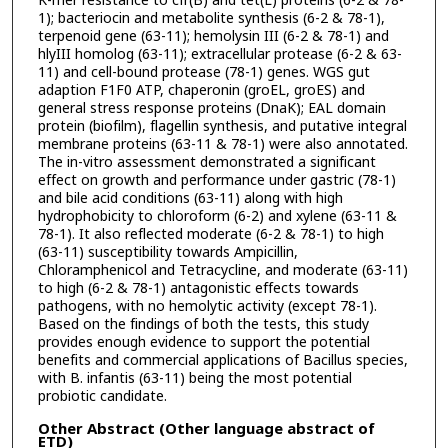
K-mer resistance to cfr(B) and tet(L) proteins (6-2 & 78-
1); bacteriocin and metabolite synthesis (6-2 & 78-1),
terpenoid gene (63-11); hemolysin III (6-2 & 78-1) and
hlyIII homolog (63-11); extracellular protease (6-2 & 63-
11) and cell-bound protease (78-1) genes. WGS gut
adaption F1F0 ATP, chaperonin (groEL, groES) and
general stress response proteins (DnaK); EAL domain
protein (biofilm), flagellin synthesis, and putative integral
membrane proteins (63-11 & 78-1) were also annotated.
The in-vitro assessment demonstrated a significant
effect on growth and performance under gastric (78-1)
and bile acid conditions (63-11) along with high
hydrophobicity to chloroform (6-2) and xylene (63-11 &
78-1). It also reflected moderate (6-2 & 78-1) to high
(63-11) susceptibility towards Ampicillin,
Chloramphenicol and Tetracycline, and moderate (63-11)
to high (6-2 & 78-1) antagonistic effects towards
pathogens, with no hemolytic activity (except 78-1).
Based on the findings of both the tests, this study
provides enough evidence to support the potential
benefits and commercial applications of Bacillus species,
with B. infantis (63-11) being the most potential
probiotic candidate.
Other Abstract (Other language abstract of
ETD)