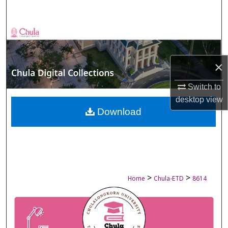
Search
Browse Collections
My Account
×
About
Switch to
desktop
view
Digital Commons Network™
Download
>
>
Home
Chula-ETD
8614