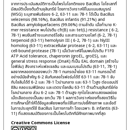
จากการประเมินสมบัติการเป็นโพรไบโอกติกของ Bacillus ไอโซเลทที่
มีสมบัติเบื้องต้นต้านจุลินทรีย์ โดยการวิเคราะห์จีโนมแบบสมบูรณ์
(WSG) ระบุสายพันธ์ของ 6-2, 63-11 และ 78-1 ได้เป็น Bacillus
velezensis (98.16%), Bacillus infantis (91.21%) and
Bacillus amyloliquefaciens (99.06%) ตามลำดับ เมื่อทำนาย K-
mer resistance พบโปรตีน cfr(B) และ tet(L) resistance ( 6-2,
78-1) พบยีนสร้างแบคเทอริโอซิน และสารเมตาบอไลท์ (6-2, 78-1)
terpenoid (63-11) hemolysin III ( 6-2, 78-1) และ hlyIII
homolog (63-11) extracellular protease ( 6-2, 63-11) และ
cell-bound protease (78-1) เมื่อวิเคาะห์จีโนมพบโปรตีน F1F0
ATP Acid tolerance, chaperonin (groEL, groES), และ
general stress response (DnaK) ที่เป็น EAL domain (สร้างไบ
โอฟิล์ม) สังเคราะห์แฟลเจลลิน และเมมเบรนโปรตีน (63-11, 78-1)
ผลจากหลอดทดลองพบว่า 78-1 ทนกรดน้ำย่อย 63-11 ทนกรดน้ำดี
อย่างมีนัยสำคัญ 6-2 จับกับคลอโรฟอร์มได้ดี 63-11 และ 78-1 จับ
กับไซลีนได้ดี 6-2 และ 78-1 ไวปานกลาง และ 63-1 ไวสูง ต่อแอมปริ
ซิลิน คลอแรมฟินิคอบ และเตตราไซคลีน 63-11 ต้านต้านจุลินทรีย์ก่อ
โรคปานกลาง ส่วน 6-2 และ 78-1 ต้านสูง ทุกไอโซเลทแสดงผลย่อย
เม็ดเลือดแดงเป็นลบ ยกเว้น 78-1 ผลการวิเคราะห์ของทั้งสองวิธีใน
การศึกษานี้ทำให้ได้ข้อมูลเพียงพอที่จะใช้ในการบ่งชี้ศักยภาพ และข้อดี
ในการประยุกต์ใช้ Bacillus ในทางการค้า โดยเฉพาะ B. infantis (63-
11) ที่แสดงสมบัติของการเป็นโพรไบติกทีมีศักยภาพมากที่สุด
Creative Commons License