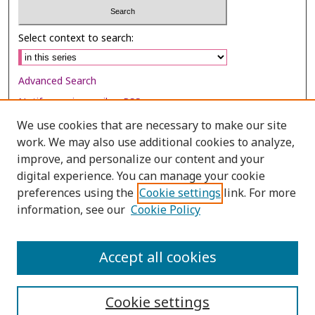
Select context to search:
Advanced Search
Notify me via email or
RSS
We use cookies that are necessary to make our site
Browse
work. We may also use additional cookies to analyze,
improve, and personalize our content and your
Collections
digital experience. You can manage your cookie
Disciplines
preferences using the
Cookie settings
link. For more
Authors
information, see our
Cookie Policy
Author Corner
Accept all cookies
Author FAQ
Cookie settings